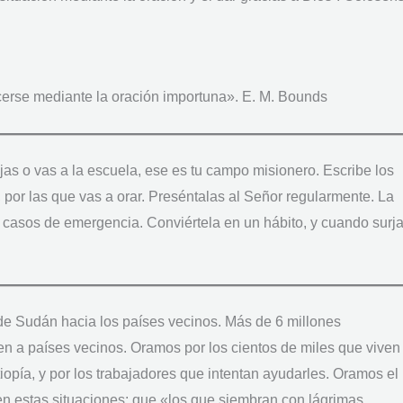
erse mediante la oración importuna». E. M. Bounds
ajas o vas a la escuela, ese es tu campo misionero. Escribe los
or las que vas a orar. Preséntalas al Señor regularmente. La
 casos de emergencia. Conviértela en un hábito, y cuando surja
e Sudán hacia los países vecinos. Más de 6 millones
n a países vecinos. Oramos por los cientos de miles que viven
opía, y por los trabajadores que intentan ayudarles. Oramos el
n estas situaciones: que «los que siembran con lágrimas