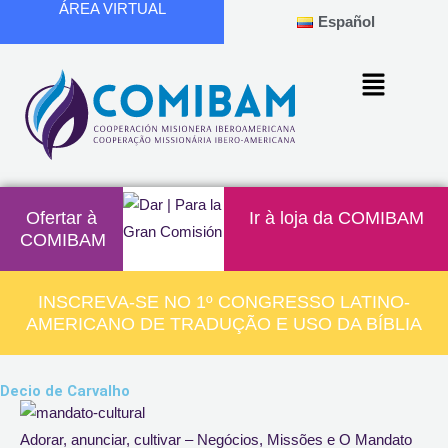
ÁREA VIRTUAL
Ir
Español
para
o
conteúdo
Ofertar à
Ir à loja da COMIBAM
COMIBAM
INSCREVA-SE NO 1º CONGRESSO LATINO-
AMERICANO DE TRADUÇÃO E USO DA BÍBLIA
Decio de Carvalho
Adorar, anunciar, cultivar – Negócios, Missões e O Mandato