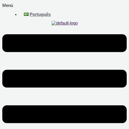
Menú
Português