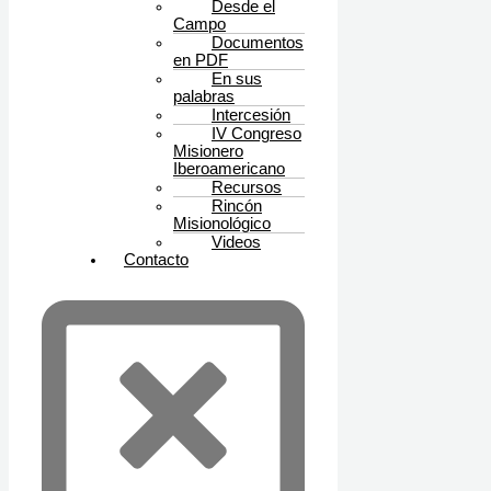
Desde el
Campo
Documentos
en PDF
En sus
palabras
Intercesión
IV Congreso
Misionero
Iberoamericano
Recursos
Rincón
Misionológico
Videos
Contacto