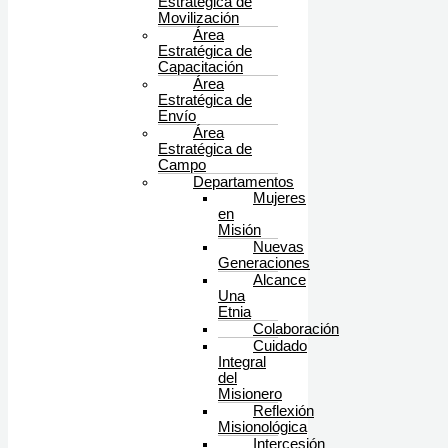
Estratégica de
Movilización
Área
Estratégica de
Capacitación
Área
Estratégica de
Envío
Área
Estratégica de
Campo
Departamentos
Mujeres
en
Misión
Nuevas
Generaciones
Alcance
Una
Etnia
Colaboración
Cuidado
Integral
del
Misionero
Reflexión
Misionológica
Intercesión