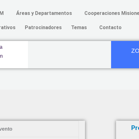
AM
Áreas y Departamentos
Cooperaciones Misione
rativos
Patrocinadores
Temas
Contacto
ZO
Pr
vento