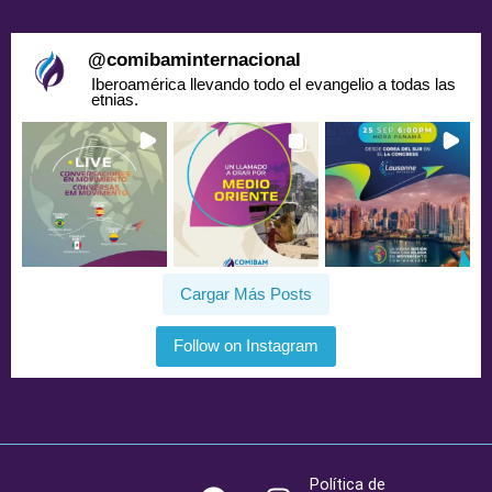
@
comibaminternacional
Iberoamérica llevando todo el evangelio a todas las
etnias.
Cargar Más Posts
Follow on Instagram
F
Y
I
Política de