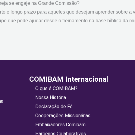
igreja se engaje na Grande Comissão?
o e longo prazo para aqueles que desejam aprender sobre a vid
ipe que pode ajudar desde o treinamento na base bíblica da m
COMIBAM Internacional
O que é COMIBAM?
Nossa História
ma
Declaração de Fé
Cooperações Missionárias
Embaixadores Comibam
Parceiros Colaborativos