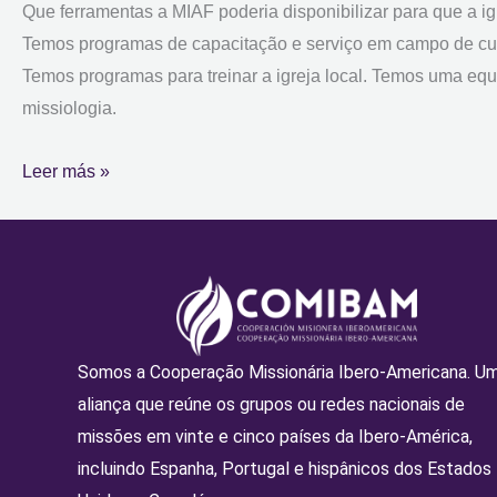
Que ferramentas a MIAF poderia disponibilizar para que a 
Temos programas de capacitação e serviço em campo de curt
Temos programas para treinar a igreja local. Temos uma equ
missiologia.
Leer más »
Somos a Cooperação Missionária Ibero-Americana. U
aliança que reúne os grupos ou redes nacionais de
missões em vinte e cinco países da Ibero-América,
incluindo Espanha, Portugal e hispânicos dos Estados