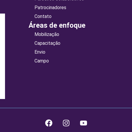
Patrocinadores
Contato
Áreas de enfoque
Mobilização
Capacitação
Envio
Campo
F
I
Y
a
n
o