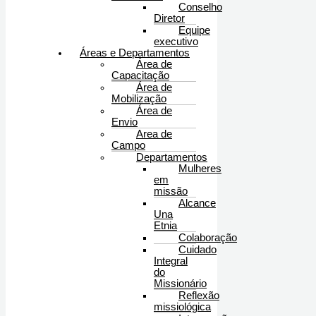
Conselho
Diretor
Equipe
executivo
Áreas e Departamentos
Área de
Capacitação
Área de
Mobilização
Área de
Envio
Area de
Campo
Departamentos
Mulheres
em
missão
Alcance
Una
Etnia
Colaboração
Cuidado
Integral
do
Missionário
Reflexão
missiológica