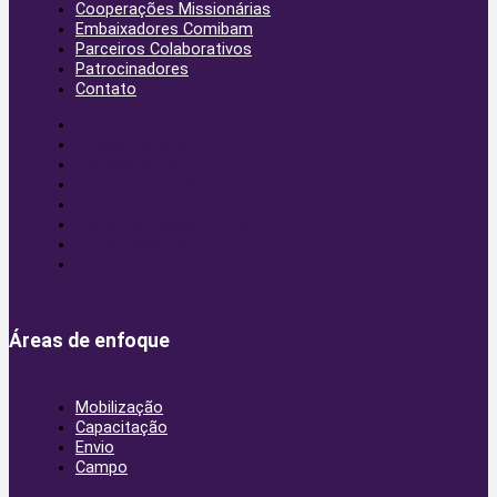
Cooperações Missionárias
Embaixadores Comibam
Parceiros Colaborativos
Patrocinadores
Contato
O que é COMIBAM?
Nossa História
Declaração de Fé
Cooperações Missionárias
Embaixadores Comibam
Parceiros Colaborativos
Patrocinadores
Contato
Áreas de enfoque
Mobilização
Capacitação
Envio
Campo