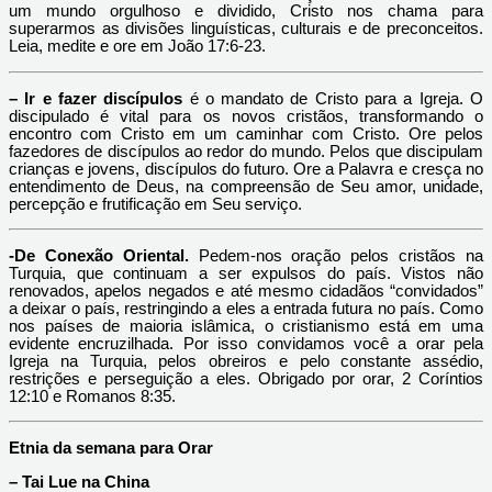
um mundo orgulhoso e dividido, Cristo nos chama para
superarmos as divisões linguísticas, culturais e de preconceitos.
Leia, medite e ore em João 17:6-23.
– Ir e fazer discípulos
é o mandato de Cristo para a Igreja. O
discipulado é vital para os novos cristãos, transformando o
encontro com Cristo em um caminhar com Cristo. Ore pelos
fazedores de discípulos ao redor do mundo. Pelos que discipulam
crianças e jovens, discípulos do futuro. Ore a Palavra e cresça no
entendimento de Deus, na compreensão de Seu amor, unidade,
percepção e frutificação em Seu serviço.
-De Conexão Oriental.
Pedem-nos oração pelos cristãos na
Turquia, que continuam a ser expulsos do país. Vistos não
renovados, apelos negados e até mesmo cidadãos “convidados”
a deixar o país, restringindo a eles a entrada futura no país. Como
nos países de maioria islâmica, o cristianismo está em uma
evidente encruzilhada. Por isso convidamos você a orar pela
Igreja na Turquia, pelos obreiros e pelo constante assédio,
restrições e perseguição a eles. Obrigado por orar, 2 Coríntios
12:10 e Romanos 8:35.
Etnia da semana para Orar
– Tai Lue na China