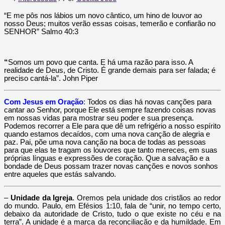
“E me pôs nos lábios um novo cântico, um hino de louvor ao
nosso Deus; muitos verão essas coisas, temerão e confiarão no
SENHOR” Salmo 40:3
“
Somos um povo que canta. E há uma razão para isso. A
realidade de Deus, de Cristo. É grande demais para ser falada; é
preciso cantá-la”. John Piper
Com Jesus em Oração
:
Todos os dias há novas canções para
cantar ao Senhor, porque Ele está sempre fazendo coisas novas
em nossas vidas para mostrar seu poder e sua presença.
Podemos recorrer a Ele para que dê um refrigério a nosso espírito
quando estamos decaídos, com uma nova canção de alegria e
paz. Pai, põe uma nova canção na boca de todas as pessoas
para que elas te tragam os louvores que tanto mereces, em suas
próprias línguas e expressões de coração. Que a salvação e a
bondade de Deus possam trazer novas canções e novos sonhos
entre aqueles que estás salvando.
–
Unidade da Igreja
. Oremos pela unidade dos cristãos ao redor
do mundo. Paulo, em Efésios 1:10, fala de “unir, no tempo certo,
debaixo da autoridade de Cristo, tudo o que existe no céu e na
terra”. A unidade é a marca da reconciliação e da humildade. Em