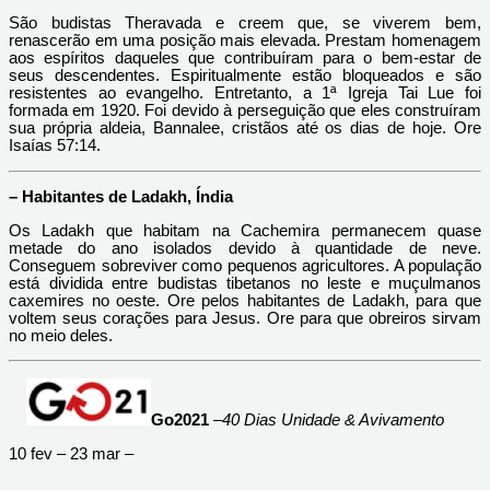
São budistas Theravada e creem que, se viverem bem,
renascerão em uma posição mais elevada. Prestam homenagem
aos espíritos daqueles que contribuíram para o bem-estar de
seus descendentes. Espiritualmente estão bloqueados e são
resistentes ao evangelho. Entretanto, a 1ª Igreja Tai Lue foi
formada em 1920. Foi devido à perseguição que eles construíram
sua própria aldeia, Bannalee, cristãos até os dias de hoje. Ore
Isaías 57:14.
– Habitantes de Ladakh, Índia
Os Ladakh que habitam na Cachemira permanecem quase
metade do ano isolados devido à quantidade de neve.
Conseguem sobreviver como pequenos agricultores. A população
está dividida entre budistas tibetanos no leste e muçulmanos
caxemires no oeste. Ore pelos habitantes de Ladakh, para que
voltem seus corações para Jesus. Ore para que obreiros sirvam
no meio deles.
Go2021
–
40 Dias Unidade & Avivamento
10 fev – 23 mar –