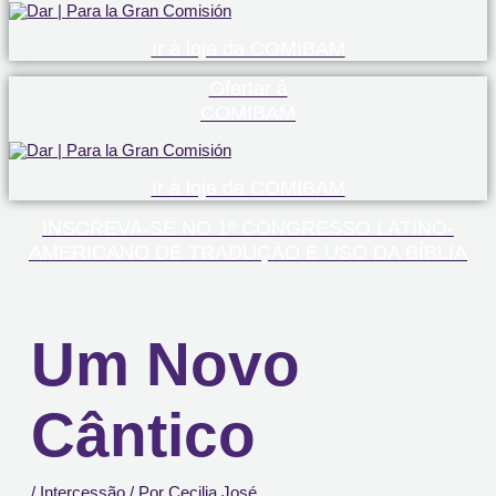
Ir à loja da COMIBAM
Ofertar à
COMIBAM
Ir à loja da COMIBAM
INSCREVA-SE NO 1º CONGRESSO LATINO-
AMERICANO DE TRADUÇÃO E USO DA BÍBLIA
Um Novo
Cântico
/
Intercessão
/ Por
Cecilia José