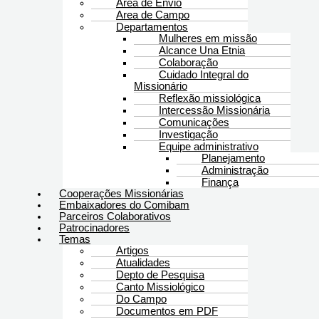
Área de Envio
Area de Campo
Departamentos
Mulheres em missão
Alcance Una Etnia
Colaboração
Cuidado Integral do
Missionário
Reflexão missiológica
Intercessão Missionária
Comunicações
Investigação
Equipe administrativo
Planejamento
Administração
Finança
Cooperações Missionárias
Embaixadores do Comibam
Parceiros Colaborativos
Patrocinadores
Temas
Artigos
Atualidades
Depto de Pesquisa
Canto Missiológico
Do Campo
Documentos em PDF