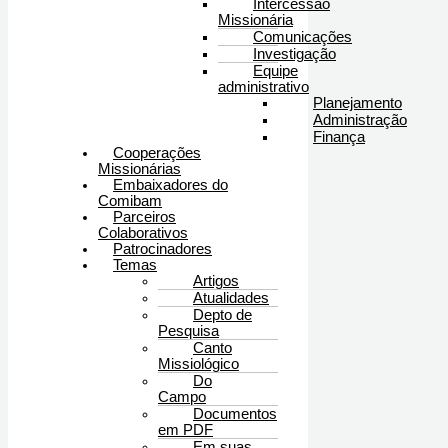
Intercessão
Missionária
Comunicações
Investigação
Equipe
administrativo
Planejamento
Administração
Finança
Cooperações
Missionárias
Embaixadores do
Comibam
Parceiros
Colaborativos
Patrocinadores
Temas
Artigos
Atualidades
Depto de
Pesquisa
Canto
Missiológico
Do
Campo
Documentos
em PDF
Em suas