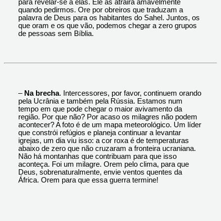
para revelar-se a elas. Ele as atrairá amavelmente
quando pedirmos. Ore por obreiros que traduzam a
palavra de Deus para os habitantes do Sahel. Juntos, os
que oram e os que vão, podemos chegar a zero grupos
de pessoas sem Bíblia.
–
Na brecha
. Intercessores, por favor, continuem orando
pela Ucrânia e também pela Rússia. Estamos num
tempo em que pode chegar o maior avivamento da
região. Por que não? Por acaso os milagres não podem
acontecer? A foto é de um mapa meteorológico. Um líder
que constrói refúgios e planeja continuar a levantar
igrejas, um dia viu isso: a cor roxa é de temperaturas
abaixo de zero que não cruzaram a fronteira ucraniana.
Não há montanhas que contribuam para que isso
aconteça. Foi um milagre. Orem pelo clima, para que
Deus, sobrenaturalmente, envie ventos quentes da
África. Orem para que essa guerra termine!