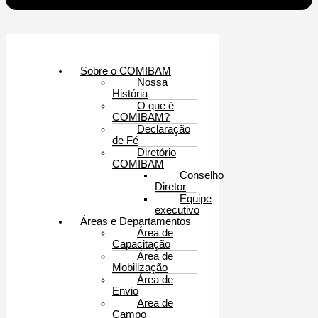
Sobre o COMIBAM
Nossa
História
O que é
COMIBAM?
Declaração
de Fé
Diretório
COMIBAM
Conselho
Diretor
Equipe
executivo
Áreas e Departamentos
Área de
Capacitação
Área de
Mobilização
Área de
Envio
Area de
Campo