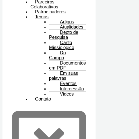
Parceiros
Colaborativos
Patrocinadores
Temas
Artigos
Atualidades
Depto de
Pesquisa
Canto
Missiológico
Do
Campo
Documentos
em PDF
Em suas
palavras
Eventos
Intercessão
Videos
Contato