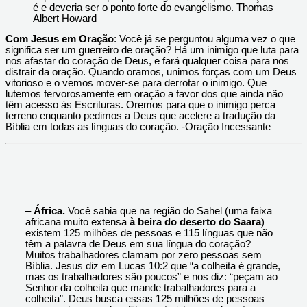
é e deveria ser o ponto forte do evangelismo. Thomas
Albert Howard
Com Jesus em Oração
: Você já se perguntou alguma vez o que
significa ser um guerreiro de oração? Há um inimigo que luta para
nos afastar do coração de Deus, e fará qualquer coisa para nos
distrair da oração. Quando oramos, unimos forças com um Deus
vitorioso e o vemos mover-se para derrotar o inimigo. Que
lutemos fervorosamente em oração a favor dos que ainda não
têm acesso às Escrituras. Oremos para que o inimigo perca
terreno enquanto pedimos a Deus que acelere a tradução da
Bíblia em todas as línguas do coração. -Oração Incessante
–
África.
Você sabia que na região do Sahel (uma faixa
africana muito extensa
à beira do deserto do Saara
)
existem 125 milhões de pessoas e 115 línguas que não
têm a palavra de Deus em sua língua do coração?
Muitos trabalhadores clamam por zero pessoas sem
Bíblia. Jesus diz em Lucas 10:2 que “a colheita é grande,
mas os trabalhadores são poucos” e nos diz: “peçam ao
Senhor da colheita que mande trabalhadores para a
colheita”. Deus busca essas 125 milhões de pessoas