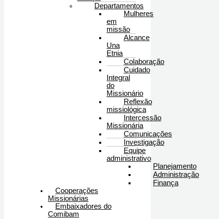
Departamentos
Mulheres
em
missão
Alcance
Una
Etnia
Colaboração
Cuidado
Integral
do
Missionário
Reflexão
missiológica
Intercessão
Missionária
Comunicações
Investigação
Equipe
administrativo
Planejamento
Administração
Finança
Cooperações
Missionárias
Embaixadores do
Comibam