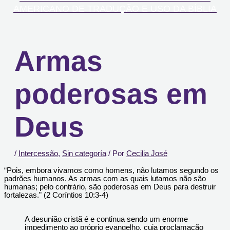
AMERICANO DE TRADUÇÃO E USO DA BÍBLIA
Armas
poderosas em
Deus
/
Intercessão
,
Sin categoría
/ Por
Cecilia José
“Pois, embora vivamos como homens, não lutamos segundo os
padrões humanos. As armas com as quais lutamos não são
humanas; pelo contrário, são poderosas em Deus para destruir
fortalezas.” (2 Coríntios 10:3-4)
A desunião cristã é e continua sendo um enorme
impedimento ao próprio evangelho, cuja proclamação