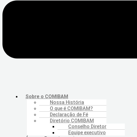
Sobre o COMIBAM
Nossa História
O que é COMIBAM?
Declaração de Fé
Diretório COMIBAM
Conselho Diretor
Equipe executivo