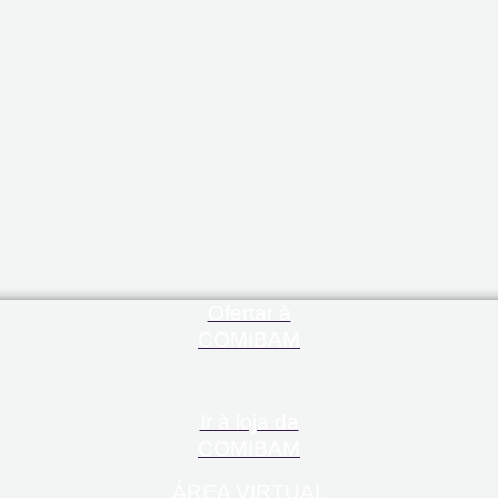
Ofertar à
COMIBAM
Ir à loja da
COMIBAM
ÁREA VIRTUAL