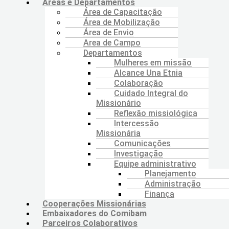
Áreas e Departamentos
Área de Capacitação
Área de Mobilização
Área de Envio
Area de Campo
Departamentos
Mulheres em missão
Alcance Una Etnia
Colaboração
Cuidado Integral do
Missionário
Reflexão missiológica
Intercessão
Missionária
Comunicações
Investigação
Equipe administrativo
Planejamento
Administração
Finança
Cooperações Missionárias
Embaixadores do Comibam
Parceiros Colaborativos