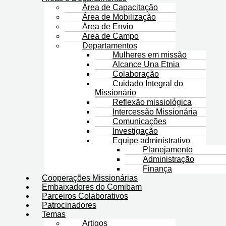
Área de Capacitação
Área de Mobilização
Área de Envio
Area de Campo
Departamentos
Mulheres em missão
Alcance Una Etnia
Colaboração
Cuidado Integral do
Missionário
Reflexão missiológica
Intercessão Missionária
Comunicações
Investigação
Equipe administrativo
Planejamento
Administração
Finança
Cooperações Missionárias
Embaixadores do Comibam
Parceiros Colaborativos
Patrocinadores
Temas
Artigos