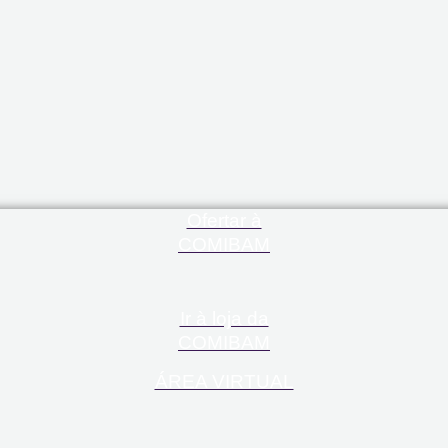
Ofertar à
COMIBAM
Ir à loja da
COMIBAM
ÁREA VIRTUAL