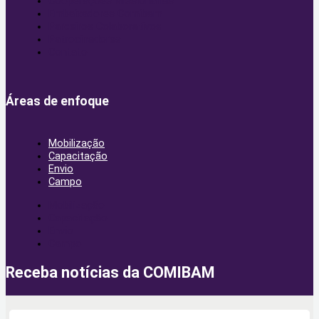
Cooperações Missionárias
Embaixadores Comibam
Parceiros Colaborativos
Patrocinadores
Contato
Áreas de enfoque
Mobilização
Capacitação
Envio
Campo
Mobilização
Capacitação
Envio
Campo
Receba notícias da COMIBAM