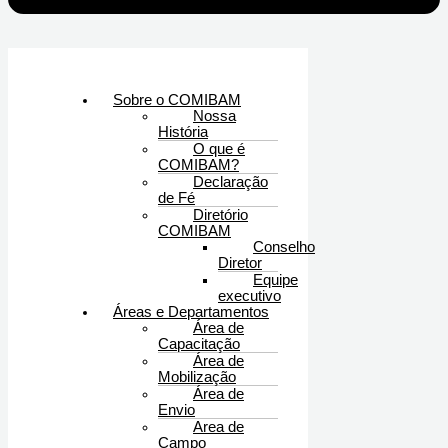
Sobre o COMIBAM
Nossa
História
O que é
COMIBAM?
Declaração
de Fé
Diretório
COMIBAM
Conselho
Diretor
Equipe
executivo
Áreas e Departamentos
Área de
Capacitação
Área de
Mobilização
Área de
Envio
Area de
Campo