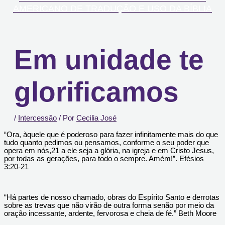
AMERICANO DE TRADUÇÃO E USO DA BÍBLIA
Em unidade te
glorificamos
/
Intercessão
/ Por
Cecilia José
“Ora, àquele que é poderoso para fazer infinitamente mais do que
tudo quanto pedimos ou pensamos, conforme o seu poder que
opera em nós,21 a ele seja a glória, na igreja e em Cristo Jesus,
por todas as gerações, para todo o sempre. Amém!”. Efésios
3:20-21
“Há partes de nosso chamado, obras do Espírito Santo e derrotas
sobre as trevas que não virão de outra forma senão por meio da
oração incessante, ardente, fervorosa e cheia de fé.” Beth Moore