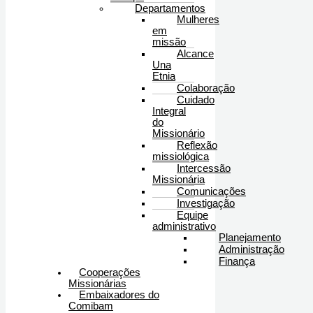
Departamentos
Mulheres
em
missão
Alcance
Una
Etnia
Colaboração
Cuidado
Integral
do
Missionário
Reflexão
missiológica
Intercessão
Missionária
Comunicações
Investigação
Equipe
administrativo
Planejamento
Administração
Finança
Cooperações
Missionárias
Embaixadores do
Comibam