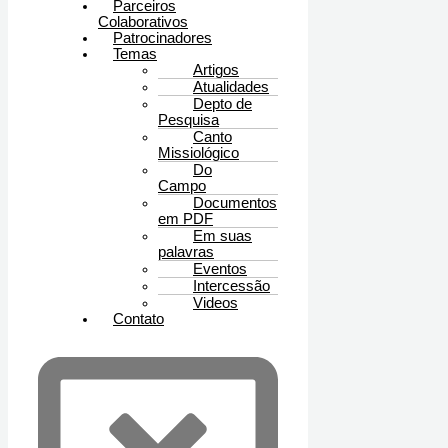
Parceiros
Colaborativos
Patrocinadores
Temas
Artigos
Atualidades
Depto de
Pesquisa
Canto
Missiológico
Do
Campo
Documentos
em PDF
Em suas
palavras
Eventos
Intercessão
Videos
Contato