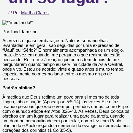
/
/ Por
Martha Claros
Por Todd Jamison
Às vezes é quase embaraçoso. Noto as sobrancelhas
levantadas, e em geral, são seguidas por uma expressão de
“Uau!” ou “Sério?” É normalmente acompanhada de um elogio,
mas, de vez em quando, me pergunto o que realmente estão
pensando. Refiro-me à reação que outros tem depois de me
perguntarem quanto tempo eu servi na cidade da Ásia Central,
onde vivo. Estou de acordo; vinte e quatro anos é muito tempo,
especialmente no mesmo lugar entre o mesmo grupo de
pessoas.
Padrão bíblico?
À medida que Deus redime um povo para si mesmo de toda
língua, tribo e nação (Apocalipse 5:9-14), às vezes Ele o faz
usando pessoas que vão e vêm por períodos curtos, como Filipe
com o eunuco etíope em Atos 8:26-40. Às vezes, Deus coloca os
obreiros em um lugar para realizar uma parte da tarefa, usando
um dom ou personalidade em particular, como fez com Paulo
plantando e Apolo regando a semente do evangelho semeada nos
corações dos coríntios (1 Co 3:5-9).