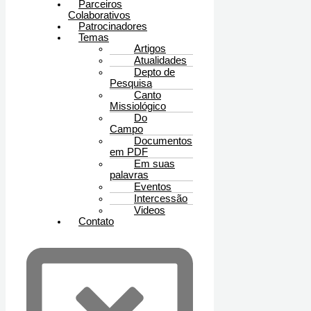
Parceiros
Colaborativos
Patrocinadores
Temas
Artigos
Atualidades
Depto de
Pesquisa
Canto
Missiológico
Do
Campo
Documentos
em PDF
Em suas
palavras
Eventos
Intercessão
Videos
Contato