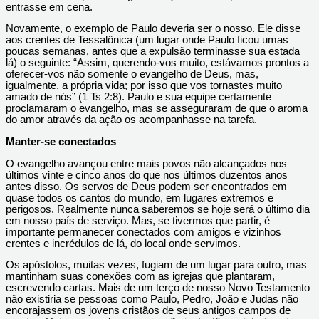
entrasse em cena.
Novamente, o exemplo de Paulo deveria ser o nosso. Ele disse
aos crentes de Tessalônica (um lugar onde Paulo ficou umas
poucas semanas, antes que a expulsão terminasse sua estada
lá) o seguinte: “Assim, querendo-vos muito, estávamos prontos a
oferecer-vos não somente o evangelho de Deus, mas,
igualmente, a própria vida; por isso que vos tornastes muito
amado de nós” (1 Ts 2:8). Paulo e sua equipe certamente
proclamaram o evangelho, mas se asseguraram de que o aroma
do amor através da ação os acompanhasse na tarefa.
Manter-se conectados
O evangelho avançou entre mais povos não alcançados nos
últimos vinte e cinco anos do que nos últimos duzentos anos
antes disso. Os servos de Deus podem ser encontrados em
quase todos os cantos do mundo, em lugares extremos e
perigosos. Realmente nunca saberemos se hoje será o último dia
em nosso país de serviço. Mas, se tivermos que partir, é
importante permanecer conectados com amigos e vizinhos
crentes e incrédulos de lá, do local onde servimos.
Os apóstolos, muitas vezes, fugiam de um lugar para outro, mas
mantinham suas conexões com as igrejas que plantaram,
escrevendo cartas. Mais de um terço de nosso Novo Testamento
não existiria se pessoas como Paulo, Pedro, João e Judas não
encorajassem os jovens cristãos de seus antigos campos de