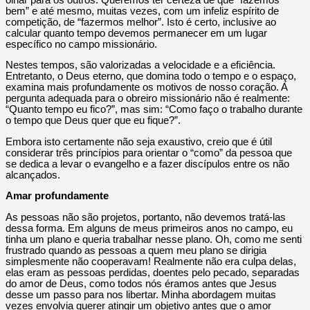
bem” e até mesmo, muitas vezes, com um infeliz espírito de
competição, de “fazermos melhor”. Isto é certo, inclusive ao
calcular quanto tempo devemos permanecer em um lugar
específico no campo missionário.
Nestes tempos, são valorizadas a velocidade e a eficiência.
Entretanto, o Deus eterno, que domina todo o tempo e o espaço,
examina mais profundamente os motivos de nosso coração. A
pergunta adequada para o obreiro missionário não é realmente:
“Quanto tempo eu fico?”, mas sim: “Como faço o trabalho durante
o tempo que Deus quer que eu fique?”.
Embora isto certamente não seja exaustivo, creio que é útil
considerar três princípios para orientar o “como” da pessoa que
se dedica a levar o evangelho e a fazer discípulos entre os não
alcançados.
Amar profundamente
As pessoas não são projetos, portanto, não devemos tratá-las
dessa forma. Em alguns de meus primeiros anos no campo, eu
tinha um plano e queria trabalhar nesse plano. Oh, como me senti
frustrado quando as pessoas a quem meu plano se dirigia
simplesmente não cooperavam! Realmente não era culpa delas,
elas eram as pessoas perdidas, doentes pelo pecado, separadas
do amor de Deus, como todos nós éramos antes que Jesus
desse um passo para nos libertar. Minha abordagem muitas
vezes envolvia querer atingir um objetivo antes que o amor