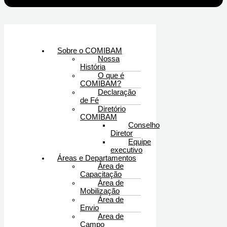
Sobre o COMIBAM
Nossa
História
O que é
COMIBAM?
Declaração
de Fé
Diretório
COMIBAM
Conselho
Diretor
Equipe
executivo
Áreas e Departamentos
Área de
Capacitação
Área de
Mobilização
Área de
Envio
Area de
Campo