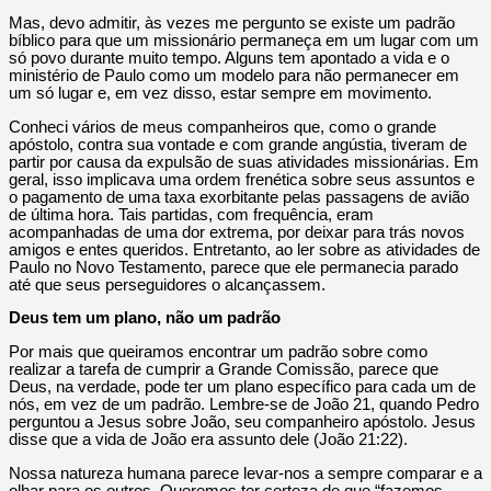
Mas, devo admitir, às vezes me pergunto se existe um padrão
bíblico para que um missionário permaneça em um lugar com um
só povo durante muito tempo. Alguns tem apontado a vida e o
ministério de Paulo como um modelo para não permanecer em
um só lugar e, em vez disso, estar sempre em movimento.
Conheci vários de meus companheiros que, como o grande
apóstolo, contra sua vontade e com grande angústia, tiveram de
partir por causa da expulsão de suas atividades missionárias. Em
geral, isso implicava uma ordem frenética sobre seus assuntos e
o pagamento de uma taxa exorbitante pelas passagens de avião
de última hora. Tais partidas, com frequência, eram
acompanhadas de uma dor extrema, por deixar para trás novos
amigos e entes queridos. Entretanto, ao ler sobre as atividades de
Paulo no Novo Testamento, parece que ele permanecia parado
até que seus perseguidores o alcançassem.
Deus tem um plano, não um padrão
Por mais que queiramos encontrar um padrão sobre como
realizar a tarefa de cumprir a Grande Comissão, parece que
Deus, na verdade, pode ter um plano específico para cada um de
nós, em vez de um padrão. Lembre-se de João 21, quando Pedro
perguntou a Jesus sobre João, seu companheiro apóstolo. Jesus
disse que a vida de João era assunto dele (João 21:22).
Nossa natureza humana parece levar-nos a sempre comparar e a
olhar para os outros. Queremos ter certeza de que “fazemos