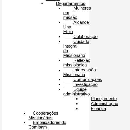
Departamentos
Mulheres
em
missão
Alcance
Una
Etnia
Colaboração
Cuidado
Integral
do
Missionário
Reflexão
missiológica
Intercessão
Missionária
Comunicações
Investigação
Equipe
administrativo
Planejamento
Administração
Finança
Cooperações
Missionárias
Embaixadores do
Comibam