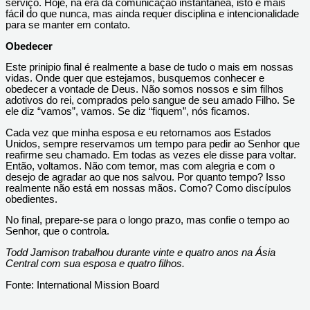
serviço. Hoje, na era da comunicação instantânea, isto é mais
fácil do que nunca, mas ainda requer disciplina e intencionalidade
para se manter em contato.
Obedecer
Este prinipio final é realmente a base de tudo o mais em nossas
vidas. Onde quer que estejamos, busquemos conhecer e
obedecer a vontade de Deus. Não somos nossos e sim filhos
adotivos do rei, comprados pelo sangue de seu amado Filho. Se
ele diz “vamos”, vamos. Se diz “fiquem”, nós ficamos.
Cada vez que minha esposa e eu retornamos aos Estados
Unidos, sempre reservamos um tempo para pedir ao Senhor que
reafirme seu chamado. Em todas as vezes ele disse para voltar.
Então, voltamos. Não com temor, mas com alegria e com o
desejo de agradar ao que nos salvou. Por quanto tempo? Isso
realmente não está em nossas mãos. Como? Como discípulos
obedientes.
No final, prepare-se para o longo prazo, mas confie o tempo ao
Senhor, que o controla.
Todd Jamison trabalhou durante vinte e quatro anos na Ásia
Central com sua esposa e quatro filhos.
Fonte: International Mission Board