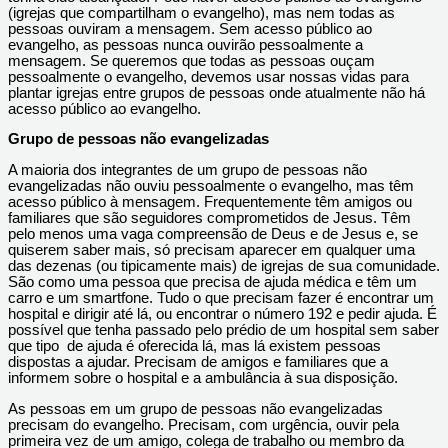
(igrejas que compartilham o evangelho), mas nem todas as
pessoas ouviram a mensagem. Sem acesso público ao
evangelho, as pessoas nunca ouvirão pessoalmente a
mensagem. Se queremos que todas as pessoas ouçam
pessoalmente o evangelho, devemos usar nossas vidas para
plantar igrejas entre grupos de pessoas onde atualmente não há
acesso público ao evangelho.
Grupo de pessoas não evangelizadas
A maioria dos integrantes de um grupo de pessoas não
evangelizadas não ouviu pessoalmente o evangelho, mas têm
acesso público à mensagem. Frequentemente têm amigos ou
familiares que são seguidores comprometidos de Jesus. Têm
pelo menos uma vaga compreensão de Deus e de Jesus e, se
quiserem saber mais, só precisam aparecer em qualquer uma
das dezenas (ou tipicamente mais) de igrejas de sua comunidade.
São como uma pessoa que precisa de ajuda médica e têm um
carro e um smartfone. Tudo o que precisam fazer é encontrar um
hospital e dirigir até lá, ou encontrar o número 192 e pedir ajuda. É
possível que tenha passado pelo prédio de um hospital sem saber
que tipo de ajuda é oferecida lá, mas lá existem pessoas
dispostas a ajudar. Precisam de amigos e familiares que a
informem sobre o hospital e a ambulância à sua disposição.
As pessoas em um grupo de pessoas não evangelizadas
precisam do evangelho. Precisam, com urgência, ouvir pela
primeira vez de um amigo, colega de trabalho ou membro da