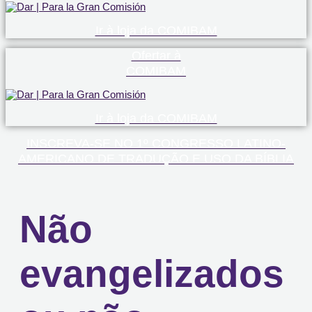
Ir à loja da COMIBAM
Ofertar à
COMIBAM
Ir à loja da COMIBAM
INSCREVA-SE NO 1º CONGRESSO LATINO-
AMERICANO DE TRADUÇÃO E USO DA BÍBLIA
Não
evangelizados