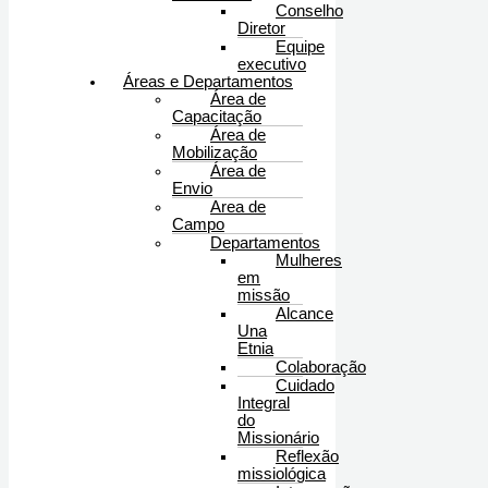
Conselho
Diretor
Equipe
executivo
Áreas e Departamentos
Área de
Capacitação
Área de
Mobilização
Área de
Envio
Area de
Campo
Departamentos
Mulheres
em
missão
Alcance
Una
Etnia
Colaboração
Cuidado
Integral
do
Missionário
Reflexão
missiológica