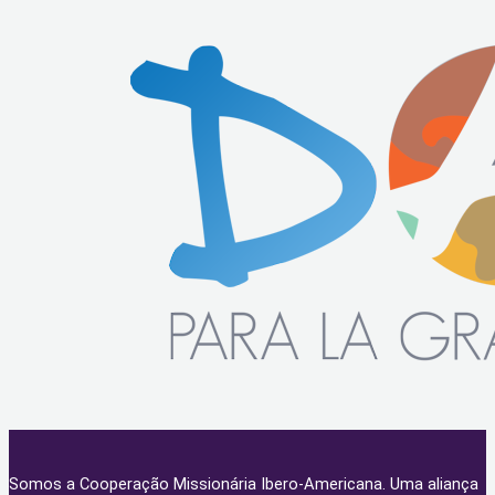
Somos a Cooperação Missionária Ibero-Americana. Uma aliança