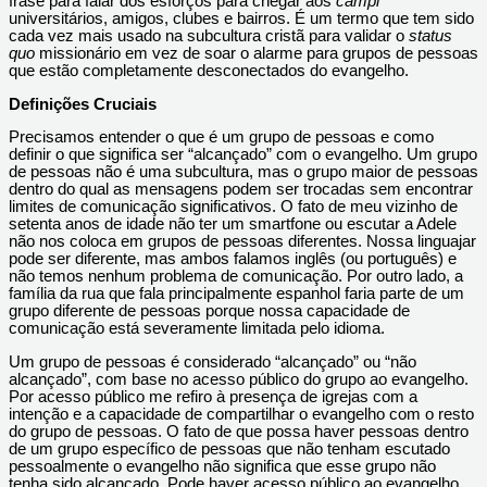
frase para falar dos esforços para chegar aos
campi
universitários, amigos, clubes e bairros. É um termo que tem sido
cada vez mais usado na subcultura cristã para validar o
status
quo
missionário em vez de soar o alarme para grupos de pessoas
que estão completamente desconectados do evangelho.
Definições Cruciais
Precisamos entender o que é um grupo de pessoas e como
definir o que significa ser “alcançado” com o evangelho. Um grupo
de pessoas não é uma subcultura, mas o grupo maior de pessoas
dentro do qual as mensagens podem ser trocadas sem encontrar
limites de comunicação significativos. O fato de meu vizinho de
setenta anos de idade não ter um smartfone ou escutar a Adele
não nos coloca em grupos de pessoas diferentes. Nossa linguajar
pode ser diferente, mas ambos falamos inglês (ou português) e
não temos nenhum problema de comunicação. Por outro lado, a
família da rua que fala principalmente espanhol faria parte de um
grupo diferente de pessoas porque nossa capacidade de
comunicação está severamente limitada pelo idioma.
Um grupo de pessoas é considerado “alcançado” ou “não
alcançado”, com base no acesso público do grupo ao evangelho.
Por acesso público me refiro à presença de igrejas com a
intenção e a capacidade de compartilhar o evangelho com o resto
do grupo de pessoas. O fato de que possa haver pessoas dentro
de um grupo específico de pessoas que não tenham escutado
pessoalmente o evangelho não significa que esse grupo não
tenha sido alcançado. Pode haver acesso público ao evangelho