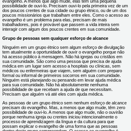
evangelho. A menos que algo mude, elas têm uma pequena
possibilidade de ouvi-lo. Precisam ouvi-lo pela primeira vez de um
dos poucos crentes de sua cidade ou grupo étnico, ou de um dos
poucos missionários que trabalham entre eles. Como o acesso ao
evangelho é um problema para elas, precisam de mais
trabalhadores, pois é provável que passem a vida inteira sem
interagir com algum dos poucos crentes em sua comunidade.
Grupo de pessoas sem qualquer esforço de alcance
Ninguém em um grupo étnico sem algum esforço de divulgação
tem atualmente a oportunidade de ouvir o evangelho porque não
há acesso público à mensagem. Não há igrejas ou cristãos em
sua comunidade. São como uma pessoa que precisa de ajuda
médica em um lugar sem acesso a hospitais ou clínicas, sem
médicos ou enfermeiras que viajem, sem alguém com preparo
formal ou informal de primeiros socorros em sua comunidade.
Ninguém está planejando ou pensando em levar ajuda médica
para sua comunidade. Não há absolutamente nenhuma
possibilidade de que recebam a ajuda de que necessitam.
Precisam que alguém vá até eles com ajuda médica.
As pessoas de um grupo étnico sem nenhum esforço de alcance
precisam do evangelho. Mas, a menos que algo mude, têm zero
possibilidade de ouvi-lo. A menos que algo mude, não o ouvirão
porque nenhuma igreja ou crentes iniciou intencionalmente o
processo de aprendizagem da língua e da cultura para que
possam explicar o evangelho de uma forma que as pessoas