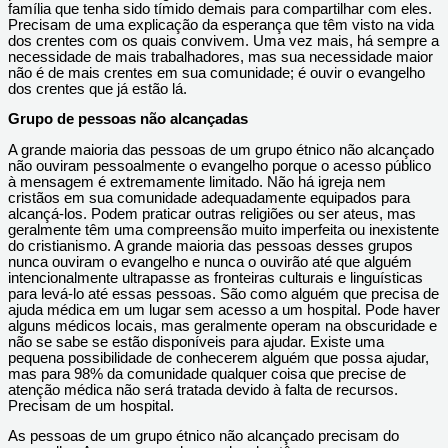
família que tenha sido tímido demais para compartilhar com eles.
Precisam de uma explicação da esperança que têm visto na vida
dos crentes com os quais convivem. Uma vez mais, há sempre a
necessidade de mais trabalhadores, mas sua necessidade maior
não é de mais crentes em sua comunidade; é ouvir o evangelho
dos crentes que já estão lá.
Grupo de pessoas não alcançadas
A grande maioria das pessoas de um grupo étnico não alcançado
não ouviram pessoalmente o evangelho porque o acesso público
à mensagem é extremamente limitado. Não há igreja nem
cristãos em sua comunidade adequadamente equipados para
alcançá-los. Podem praticar outras religiões ou ser ateus, mas
geralmente têm uma compreensão muito imperfeita ou inexistente
do cristianismo. A grande maioria das pessoas desses grupos
nunca ouviram o evangelho e nunca o ouvirão até que alguém
intencionalmente ultrapasse as fronteiras culturais e linguísticas
para levá-lo até essas pessoas. São como alguém que precisa de
ajuda médica em um lugar sem acesso a um hospital. Pode haver
alguns médicos locais, mas geralmente operam na obscuridade e
não se sabe se estão disponíveis para ajudar. Existe uma
pequena possibilidade de conhecerem alguém que possa ajudar,
mas para 98% da comunidade qualquer coisa que precise de
atenção médica não será tratada devido à falta de recursos.
Precisam de um hospital.
As pessoas de um grupo étnico não alcançado precisam do