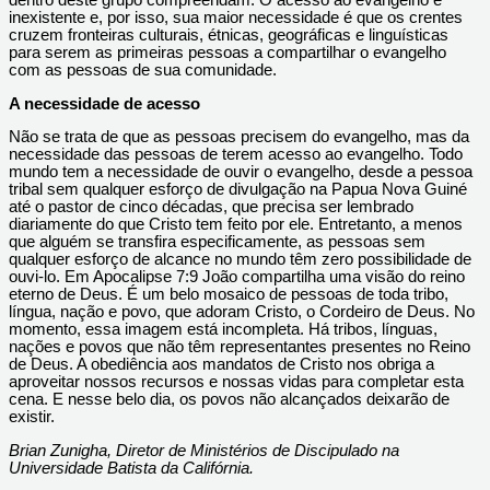
dentro deste grupo compreendam. O acesso ao evangelho é
inexistente e, por isso, sua maior necessidade é que os crentes
cruzem fronteiras culturais, étnicas, geográficas e linguísticas
para serem as primeiras pessoas a compartilhar o evangelho
com as pessoas de sua comunidade.
A necessidade de acesso
Não se trata de que as pessoas precisem do evangelho, mas da
necessidade das pessoas de terem acesso ao evangelho. Todo
mundo tem a necessidade de ouvir o evangelho, desde a pessoa
tribal sem qualquer esforço de divulgação na Papua Nova Guiné
até o pastor de cinco décadas, que precisa ser lembrado
diariamente do que Cristo tem feito por ele. Entretanto, a menos
que alguém se transfira especificamente, as pessoas sem
qualquer esforço de alcance no mundo têm zero possibilidade de
ouvi-lo. Em Apocalipse 7:9 João compartilha uma visão do reino
eterno de Deus. É um belo mosaico de pessoas de toda tribo,
língua, nação e povo, que adoram Cristo, o Cordeiro de Deus. No
momento, essa imagem está incompleta. Há tribos, línguas,
nações e povos que não têm representantes presentes no Reino
de Deus. A obediência aos mandatos de Cristo nos obriga a
aproveitar nossos recursos e nossas vidas para completar esta
cena. E nesse belo dia, os povos não alcançados deixarão de
existir.
Brian Zunigha, Diretor de Ministérios de Discipulado na
Universidade Batista da Califórnia.