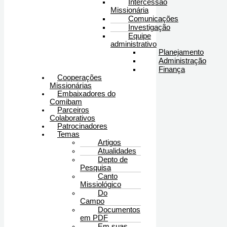
Intercessão
Missionária
Comunicações
Investigação
Equipe
administrativo
Planejamento
Administração
Finança
Cooperações
Missionárias
Embaixadores do
Comibam
Parceiros
Colaborativos
Patrocinadores
Temas
Artigos
Atualidades
Depto de
Pesquisa
Canto
Missiológico
Do
Campo
Documentos
em PDF
Em suas