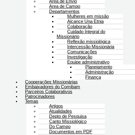
Área de Envio
Area de Campo
Departamentos
Mulheres em missão
Alcance Una Etnia
Colaboração
Cuidado Integral do
Missionário
Reflexão missiológica
Intercessão Missionária
Comunicações
Investigação
Equipe administrativo
Planejamento
Administração
Finança
Cooperações Missionárias
Embaixadores do Comibam
Parceiros Colaborativos
Patrocinadores
Temas
Artigos
Atualidades
Depto de Pesquisa
Canto Missiológico
Do Campo
Documentos em PDF