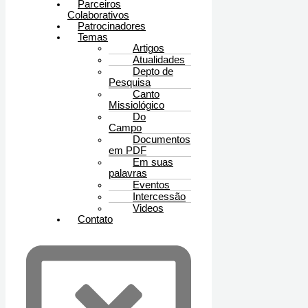
Parceiros
Colaborativos
Patrocinadores
Temas
Artigos
Atualidades
Depto de
Pesquisa
Canto
Missiológico
Do
Campo
Documentos
em PDF
Em suas
palavras
Eventos
Intercessão
Videos
Contato