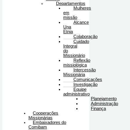
Departamentos
Mulheres
em
missão
Alcance
Una
Etnia
Colaboração
Cuidado
Integral
do
Missionário
Reflexão
missiológica
Intercessão
Missionária
Comunicações
Investigação
Equipe
administrativo
Planejamento
Administração
Finança
Cooperações
Missionárias
Embaixadores do
Comibam