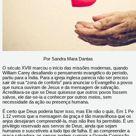
Por Sandra Mara Dantas
O século XVIII marcou o início das missões modernas, quando
William Carey desafiando o pensamento evangélico do período,
partiu para a Índia. Para a igreja inglesa parecia não ser preciso
sair de sua “zona de conforto” para anunciar o Evangelho a povos
que nunca ouviram de Jesus e da mensagem de salvação.
Acreditava-se que se Deus quisesse que outros povos fossem
salvos, ele dar-se-ia a conhecer por outros meios, sem
necessidade da ação ou presença humana.
É certo que Deus poderia fazer isso, mas Ele não o quis. Em 1 Pe
1.12 vemos que a mensagem da graça é tão maravilhosa que os
anjos desejaram compreendê-la, mas não lhes foi permitido. É um
privilégio reservado aos servos de Deus, ainda que sejam
humanos e suscetíveis a todo tipo de falha. E ao compreender a
graça salvadora, os servos podem cumprir a Grande Comissão