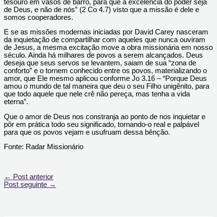
tesouro em vasos de barro, para que a excelência do poder seja
de Deus, e não de nós” (2 Co 4.7) visto que a missão é dele e
somos cooperadores.
E se as missões modernas iniciadas por David Carey nasceram
da inquietação de compartilhar com aqueles que nunca ouviram
de Jesus, a mesma excitação move a obra missionária em nosso
século. Ainda há milhares de povos a serem alcançados. Deus
deseja que seus servos se levantem, saiam de sua “zona de
conforto” e o tornem conhecido entre os povos, materializando o
amor, que Ele mesmo aplicou conforme Jo 3.16 – “Porque Deus
amou o mundo de tal maneira que deu o seu Filho unigênito, para
que todo aquele que nele crê não pereça, mas tenha a vida
eterna”.
Que o amor de Deus nos constranja ao ponto de nos inquietar e
pôr em prática todo seu significado, tornando-o real e palpável
para que os povos vejam e usufruam dessa bênção.
Fonte: Radar Missionário
←
Post anterior
Post seguinte
→