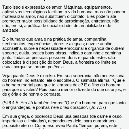
Tudo isso é expressão de amor. Máquinas, equipamentos,
aplicativos tecnológicos facilitam a vida humana, mas não podem
materializar amor, não substituem o contato. Eles podem até
promover maior possibilidade de aproximação, entretanto, não
são, em si, a prática de sociabilidade, de amabilidade e de
amizade.
É o humano que ama e na prática de amar, compartilha
sentimentos, experiências, dores e alegrias; ouve e acolhe,
aconselha, supre a necessidade emocional e orgânica de outrem,
socorre, cuida, pratica boas obras, indica o caminho e caminha
junto. Todas as pessoas possuem dons e quando estes são
colocados à disposição do bom Deus, a fronteira do limite se
esvai porque se tornam potência.
Veja quanto Deus é excelso. Em sua soberania, não necessitaria
do homem, no entanto, ele o escolheu. O salmista afirma: “Que é
o homem mortal para que te lembres dele? E o filho do homem,
para que o visites? Pois pouco menor o fizeste do que os anjos, e
de glória e de honra o coroaste.
(Sl 8.4-5. Em Jó também lemos: “Que é o homem, para que tanto
o engrandeças, e ponhas nele o teu coração”. (Jó 7.17)
Em sua graça, o poderoso Deus usa pessoas (de carne e osso,
imperfeitas e limitadas), dependentes dele, para cumprir seu
propósito eterno. Como escreveu Paulo: “temos, porém, este