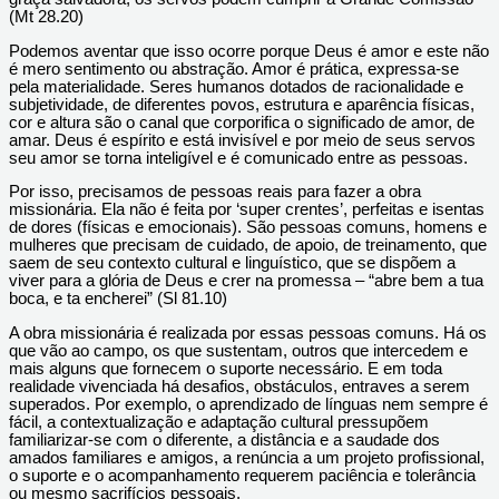
(Mt 28.20)
Podemos aventar que isso ocorre porque Deus é amor e este não
é mero sentimento ou abstração. Amor é prática, expressa-se
pela materialidade. Seres humanos dotados de racionalidade e
subjetividade, de diferentes povos, estrutura e aparência físicas,
cor e altura são o canal que corporifica o significado de amor, de
amar. Deus é espírito e está invisível e por meio de seus servos
seu amor se torna inteligível e é comunicado entre as pessoas.
Por isso, precisamos de pessoas reais para fazer a obra
missionária. Ela não é feita por ‘super crentes’, perfeitas e isentas
de dores (físicas e emocionais). São pessoas comuns, homens e
mulheres que precisam de cuidado, de apoio, de treinamento, que
saem de seu contexto cultural e linguístico, que se dispõem a
viver para a glória de Deus e crer na promessa – “abre bem a tua
boca, e ta encherei” (Sl 81.10)
A obra missionária é realizada por essas pessoas comuns. Há os
que vão ao campo, os que sustentam, outros que intercedem e
mais alguns que fornecem o suporte necessário. E em toda
realidade vivenciada há desafios, obstáculos, entraves a serem
superados. Por exemplo, o aprendizado de línguas nem sempre é
fácil, a contextualização e adaptação cultural pressupõem
familiarizar-se com o diferente, a distância e a saudade dos
amados familiares e amigos, a renúncia a um projeto profissional,
o suporte e o acompanhamento requerem paciência e tolerância
ou mesmo sacrifícios pessoais.