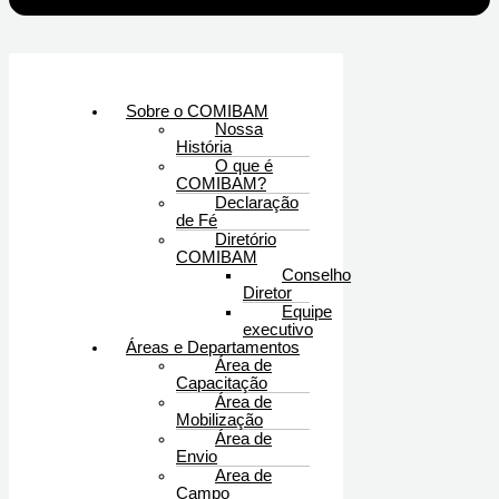
Sobre o COMIBAM
Nossa
História
O que é
COMIBAM?
Declaração
de Fé
Diretório
COMIBAM
Conselho
Diretor
Equipe
executivo
Áreas e Departamentos
Área de
Capacitação
Área de
Mobilização
Área de
Envio
Area de
Campo