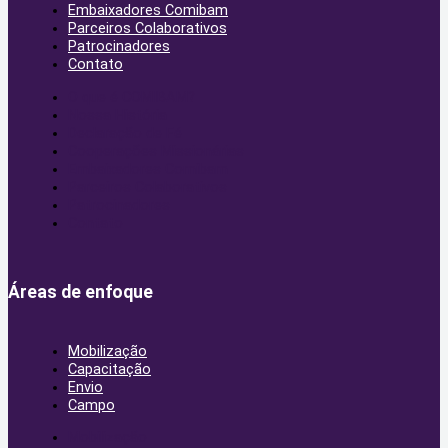
Embaixadores Comibam
Parceiros Colaborativos
Patrocinadores
Contato
O que é COMIBAM?
Nossa História
Declaração de Fé
Cooperações Missionárias
Embaixadores Comibam
Parceiros Colaborativos
Patrocinadores
Contato
Áreas de enfoque
Mobilização
Capacitação
Envio
Campo
Mobilização