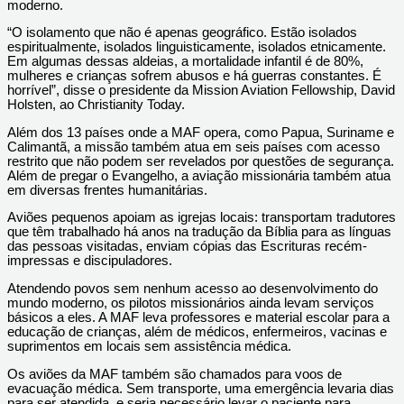
moderno.
“O isolamento que não é apenas geográfico. Estão isolados
espiritualmente, isolados linguisticamente, isolados etnicamente.
Em algumas dessas aldeias, a mortalidade infantil é de 80%,
mulheres e crianças sofrem abusos e há guerras constantes. É
horrível”, disse o presidente da Mission Aviation Fellowship, David
Holsten, ao Christianity Today.
Além dos 13 países onde a MAF opera, como Papua, Suriname e
Calimantã, a missão também atua em seis países com acesso
restrito que não podem ser revelados por questões de segurança.
Além de pregar o Evangelho, a aviação missionária também atua
em diversas frentes humanitárias.
Aviões pequenos apoiam as igrejas locais: transportam tradutores
que têm trabalhado há anos na tradução da Bíblia para as línguas
das pessoas visitadas, enviam cópias das Escrituras recém-
impressas e discipuladores.
Atendendo povos sem nenhum acesso ao desenvolvimento do
mundo moderno, os pilotos missionários ainda levam serviços
básicos a eles. A MAF leva professores e material escolar para a
educação de crianças, além de médicos, enfermeiros, vacinas e
suprimentos em locais sem assistência médica.
Os aviões da MAF também são chamados para voos de
evacuação médica. Sem transporte, uma emergência levaria dias
para ser atendida, e seria necessário levar o paciente para