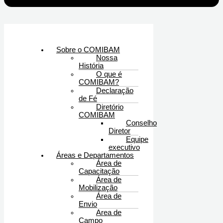
Sobre o COMIBAM
Nossa
História
O que é
COMIBAM?
Declaração
de Fé
Diretório
COMIBAM
Conselho
Diretor
Equipe
executivo
Áreas e Departamentos
Área de
Capacitação
Área de
Mobilização
Área de
Envio
Area de
Campo