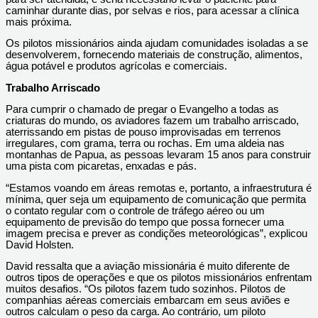
caminhar durante dias, por selvas e rios, para acessar a clínica
mais próxima.
Os pilotos missionários ainda ajudam comunidades isoladas a se
desenvolverem, fornecendo materiais de construção, alimentos,
água potável e produtos agrícolas e comerciais.
Trabalho Arriscado
Para cumprir o chamado de pregar o Evangelho a todas as
criaturas do mundo, os aviadores fazem um trabalho arriscado,
aterrissando em pistas de pouso improvisadas em terrenos
irregulares, com grama, terra ou rochas. Em uma aldeia nas
montanhas de Papua, as pessoas levaram 15 anos para construir
uma pista com picaretas, enxadas e pás.
“Estamos voando em áreas remotas e, portanto, a infraestrutura é
mínima, quer seja um equipamento de comunicação que permita
o contato regular com o controle de tráfego aéreo ou um
equipamento de previsão do tempo que possa fornecer uma
imagem precisa e prever as condições meteorológicas”, explicou
David Holsten.
David ressalta que a aviação missionária é muito diferente de
outros tipos de operações e que os pilotos missionários enfrentam
muitos desafios. “Os pilotos fazem tudo sozinhos. Pilotos de
companhias aéreas comerciais embarcam em seus aviões e
outros calculam o peso da carga. Ao contrário, um piloto