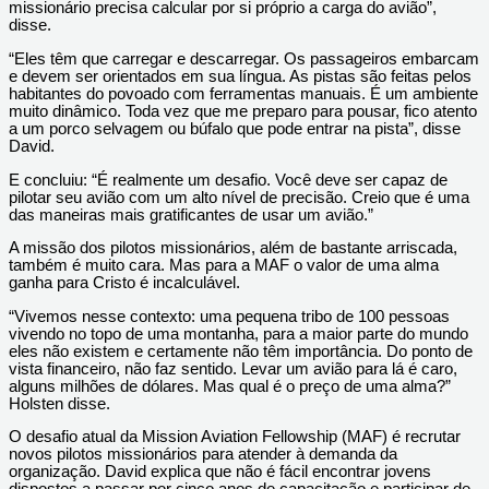
missionário precisa calcular por si próprio a carga do avião”,
disse.
“Eles têm que carregar e descarregar. Os passageiros embarcam
e devem ser orientados em sua língua. As pistas são feitas pelos
habitantes do povoado com ferramentas manuais. É um ambiente
muito dinâmico. Toda vez que me preparo para pousar, fico atento
a um porco selvagem ou búfalo que pode entrar na pista”, disse
David.
E concluiu: “É realmente um desafio. Você deve ser capaz de
pilotar seu avião com um alto nível de precisão. Creio que é uma
das maneiras mais gratificantes de usar um avião.”
A missão dos pilotos missionários, além de bastante arriscada,
também é muito cara. Mas para a MAF o valor de uma alma
ganha para Cristo é incalculável.
“Vivemos nesse contexto: uma pequena tribo de 100 pessoas
vivendo no topo de uma montanha, para a maior parte do mundo
eles não existem e certamente não têm importância. Do ponto de
vista financeiro, não faz sentido. Levar um avião para lá é caro,
alguns milhões de dólares. Mas qual é o preço de uma alma?”
Holsten disse.
O desafio atual da Mission Aviation Fellowship (MAF) é recrutar
novos pilotos missionários para atender à demanda da
organização. David explica que não é fácil encontrar jovens