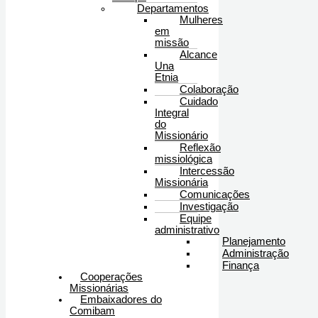
Departamentos
Mulheres
em
missão
Alcance
Una
Etnia
Colaboração
Cuidado
Integral
do
Missionário
Reflexão
missiológica
Intercessão
Missionária
Comunicações
Investigação
Equipe
administrativo
Planejamento
Administração
Finança
Cooperações
Missionárias
Embaixadores do
Comibam