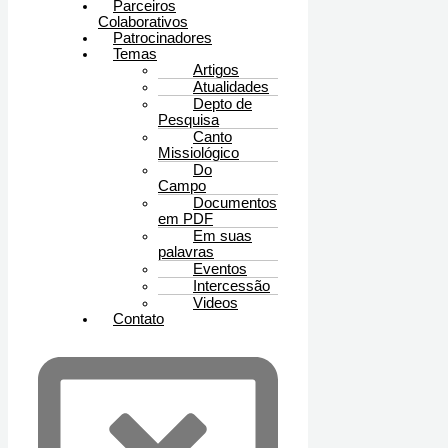
Parceiros
Colaborativos
Patrocinadores
Temas
Artigos
Atualidades
Depto de
Pesquisa
Canto
Missiológico
Do
Campo
Documentos
em PDF
Em suas
palavras
Eventos
Intercessão
Videos
Contato