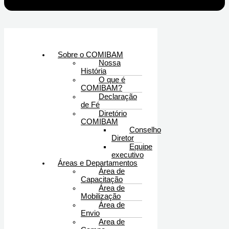
Sobre o COMIBAM
Nossa
História
O que é
COMIBAM?
Declaração
de Fé
Diretório
COMIBAM
Conselho
Diretor
Equipe
executivo
Áreas e Departamentos
Área de
Capacitação
Área de
Mobilização
Área de
Envio
Area de