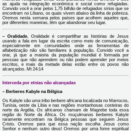
as ajuda na integração econômica e social como refugiadas.
Convido você a orar pelos 1,75 bilhão de refugiados sírios que se
encontram no Líbano, os quais vivem abaixo da linha de pobreza.
Oremos nesta semana pelos países que acolhem aqueles que,
por diferentes maneiras, têm que abandonar seu lugar.
– Oralidade.
Oralidade é compartilhar as histórias de Jesus
usando a fala em lugar da escrita como meio de comunicação,
especialmente em comunidades onde as ferramentas de
alfabetização não são familiares à população. Convido você a
orar, já que a maioria da população mundial é formada por
pessoas que não aprendem ou não podem aprender por meios
escritos, e mais da metade delas estão entre os povos não
alcançados. Mt 24:14
Interceda por etnias não alcançadas
– Berberes Kabyle na Bélgica
Os Kabyle são uma tribo berbere africana localizada no Marrocos,
Tunísia, oeste da Líbia e nas regiões montanhosas costeiras do
norte da Argélia. Os africanos chamam de Magrebe toda essa
região do Norte da África. Os muçulmanos berberes Kabyle
raramente encontram na Bélgica pessoas que seguem Jesus
Cristo. Oremos para que essa nação escolha Jesus como
Senhor e nenhum outro deus! Oremos por uma fome espiritual