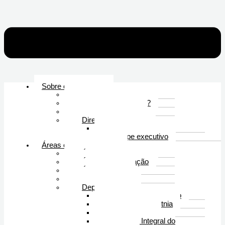
Sobre o COMIBAM
Nossa História
O que é COMIBAM?
Declaração de Fé
Diretório COMIBAM
Conselho Diretor
Equipe executivo
Áreas e Departamentos
Área de Capacitação
Área de Mobilização
Área de Envio
Area de Campo
Departamentos
Mulheres em missão
Alcance Una Etnia
Colaboração
Cuidado Integral do