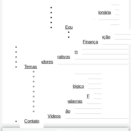
Missionário
Reflexão missiológica
Intercessão Missionária
Comunicações
Investigação
Equipe administrativo
Planejamento
Administração
Finança
Cooperações Missionárias
Embaixadores do Comibam
Parceiros Colaborativos
Patrocinadores
Temas
Artigos
Atualidades
Depto de Pesquisa
Canto Missiológico
Do Campo
Documentos em PDF
Em suas palavras
Eventos
Intercessão
Videos
Contato