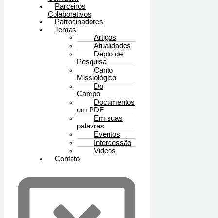
Parceiros
Colaborativos
Patrocinadores
Temas
Artigos
Atualidades
Depto de
Pesquisa
Canto
Missiológico
Do
Campo
Documentos
em PDF
Em suas
palavras
Eventos
Intercessão
Videos
Contato