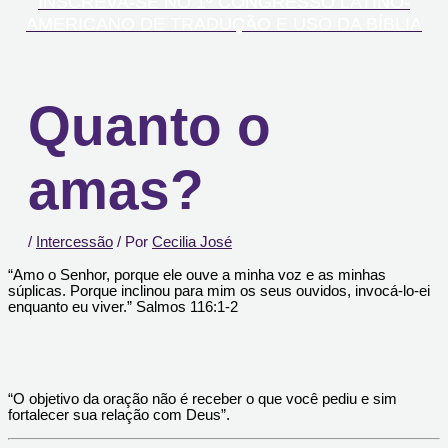
INSCREVA-SE NO 1º CONGRESSO LATINO-
AMERICANO DE TRADUÇÃO E USO DA BÍBLIA
Quanto o
amas?
/
Intercessão
/ Por
Cecilia José
“Amo o Senhor, porque ele ouve a minha voz e as minhas
súplicas. Porque inclinou para mim os seus ouvidos, invocá-lo-ei
enquanto eu viver.” Salmos 116:1-2
“O objetivo da oração não é receber o que você pediu e sim
fortalecer sua relação com Deus”.