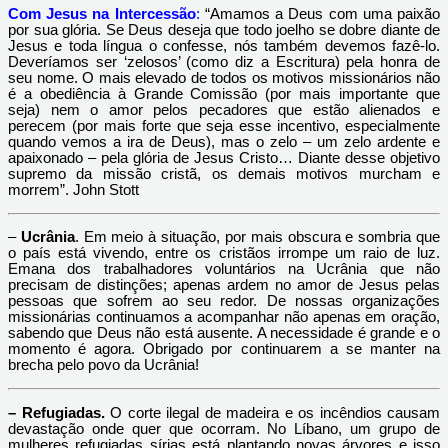
Com Jesus na Intercessão
:
“Amamos a Deus com uma paixão
por sua glória. Se Deus deseja que todo joelho se dobre diante de
Jesus e toda língua o confesse, nós também devemos fazê-lo.
Deveríamos ser ‘zelosos’ (como diz a Escritura) pela honra de
seu nome. O mais elevado de todos os motivos missionários não
é a obediência à Grande Comissão (por mais importante que
seja) nem o amor pelos pecadores que estão alienados e
perecem (por mais forte que seja esse incentivo, especialmente
quando vemos a ira de Deus), mas o zelo – um zelo ardente e
apaixonado – pela glória de Jesus Cristo… Diante desse objetivo
supremo da missão cristã, os demais motivos murcham e
morrem”. John Stott
–
Ucrânia
. Em meio à situação, por mais obscura e sombria que
o país está vivendo, entre os cristãos irrompe um raio de luz.
Emana dos trabalhadores voluntários na Ucrânia que não
precisam de distinções; apenas ardem no amor de Jesus pelas
pessoas que sofrem ao seu redor. De nossas organizações
missionárias continuamos a acompanhar não apenas em oração,
sabendo que Deus não está ausente. A necessidade é grande e o
momento é agora. Obrigado por continuarem a se manter na
brecha pelo povo da Ucrânia!
– Refugiadas.
O corte ilegal de madeira e os incêndios causam
devastação onde quer que ocorram. No Líbano, um grupo de
mulheres refugiadas sírias está plantando novas árvores e isso