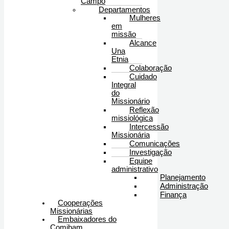
Campo
Departamentos
Mulheres
em
missão
Alcance
Una
Etnia
Colaboração
Cuidado
Integral
do
Missionário
Reflexão
missiológica
Intercessão
Missionária
Comunicações
Investigação
Equipe
administrativo
Planejamento
Administração
Finança
Cooperações
Missionárias
Embaixadores do
Comibam