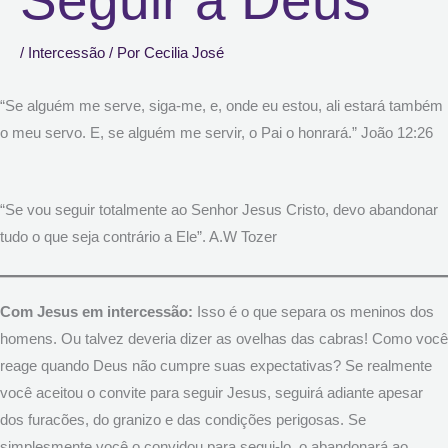
/
Intercessão
/ Por
Cecilia José
“Se alguém me serve, siga-me, e, onde eu estou, ali estará também
o meu servo. E, se alguém me servir, o Pai o honrará.” João 12:26
“Se vou seguir totalmente ao Senhor Jesus Cristo, devo abandonar
tudo o que seja contrário a Ele”. A.W Tozer
Com Jesus em intercessão:
Isso é o que separa os meninos dos
homens. Ou talvez deveria dizer as ovelhas das cabras! Como você
reage quando Deus não cumpre suas expectativas? Se realmente
você aceitou o convite para seguir Jesus, seguirá adiante apesar
dos furacões, do granizo e das condições perigosas. Se
simplesmente você o convidou para segui-lo, o abandonará ao