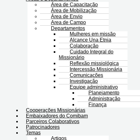
Área de Capacitação
Área de Mobilização
Área de Envio
Area de Campo
Departamentos
Mulheres em missão
Alcance Una Etnia
Colaboração
Cuidado Integral do
Missionário
Reflexão missiológica
Intercessão Missionária
Comunicações
Investigação
Equipe administrativo
Planejamento
Administração
Finança
Cooperações Missionárias
Embaixadores do Comibam
Parceiros Colaborativos
Patrocinadores
Temas
Artigos