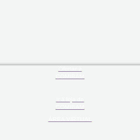
Ofertar à
COMIBAM
Ir à loja da
COMIBAM
ÁREA VIRTUAL