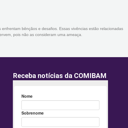
as enfrentam bênçãos e desafios. Essas vivências estão relacionadas
 servem, pois não as consideram uma ameaça.
Receba notícias da COMIBAM