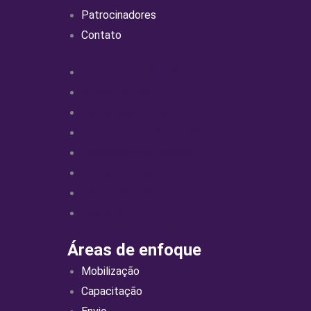
Patrocinadores
Contato
O que é COMIBAM?
Nossa História
Declaração de Fé
Cooperações Missionárias
Embaixadores Comibam
Parceiros Colaborativos
Patrocinadores
Contato
Áreas de enfoque
Mobilização
Capacitação