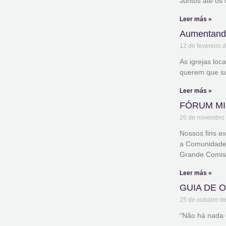
Juntos até os 
Leer más »
Aumentando
12 de fevereiro 
As igrejas loc
querem que su
Leer más »
FÓRUM MI
26 de novembro
Nossos fins e
a Comunidade M
Grande Comiss
Leer más »
GUIA DE O
25 de outubro d
“Não há nada 