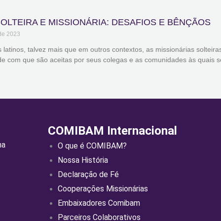
OLTEIRA E MISSIONÁRIA: DESAFIOS E BÊNÇÃOS
de 2023
latinos, talvez mais que em outros contextos, as missionárias solteir
ade com que são aceitas por seus colegas e as comunidades às quais
COMIBAM Internacional
ma
O que é COMIBAM?
Nossa História
Declaração de Fé
Cooperações Missionárias
Embaixadores Comibam
Parceiros Colaborativos