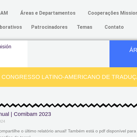
BAM
Áreas e Departamentos
Cooperações Mission
borativos
Patrocinadores
Temas
Contato
ÁR
º CONGRESSO LATINO-AMERICANO DE TRADUÇÃ
Anual | Comibam 2023
024
compartilhe o último relatório anual! Também está o pdf disponível para 