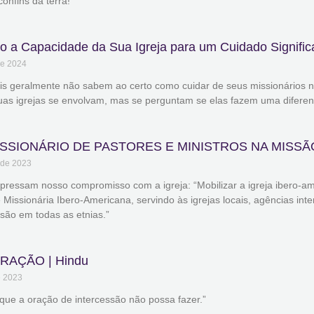
confins da terra!
 a Capacidade da Sua Igreja para um Cuidado Signific
de 2024
ais geralmente não sabem ao certo como cuidar de seus missionários n
as igrejas se envolvam, mas se perguntam se elas fazem uma diferença
SSIONÁRIO DE PASTORES E MINISTROS NA MISSÃ
 de 2023
xpressam nosso compromisso com a igreja: “Mobilizar a igreja ibero-
issionária Ibero-Americana, servindo às igrejas locais, agências int
ão em todas as etnias.”
RAÇÃO | Hindu
e 2023
que a oração de intercessão não possa fazer.”