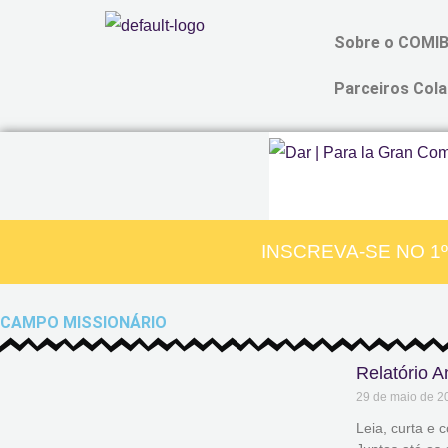
Ir
Sobre o COMI
para
o
Parceiros Cola
conteúdo
INSCREVA-SE NO 1
CAMPO MISSIONÁRIO
Relatório 
29 de maio de 2
Leia, curta e 