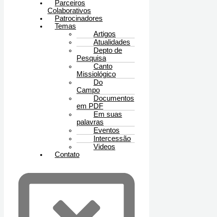
Parceiros
Colaborativos
Patrocinadores
Temas
Artigos
Atualidades
Depto de
Pesquisa
Canto
Missiológico
Do
Campo
Documentos
em PDF
Em suas
palavras
Eventos
Intercessão
Videos
Contato