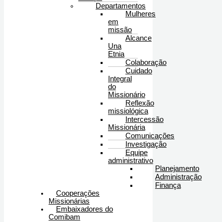
Departamentos
Mulheres
em
missão
Alcance
Una
Etnia
Colaboração
Cuidado
Integral
do
Missionário
Reflexão
missiológica
Intercessão
Missionária
Comunicações
Investigação
Equipe
administrativo
Planejamento
Administração
Finança
Cooperações
Missionárias
Embaixadores do
Comibam