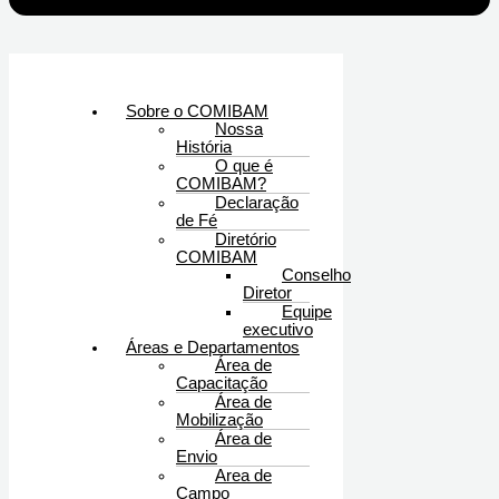
Sobre o COMIBAM
Nossa
História
O que é
COMIBAM?
Declaração
de Fé
Diretório
COMIBAM
Conselho
Diretor
Equipe
executivo
Áreas e Departamentos
Área de
Capacitação
Área de
Mobilização
Área de
Envio
Area de
Campo