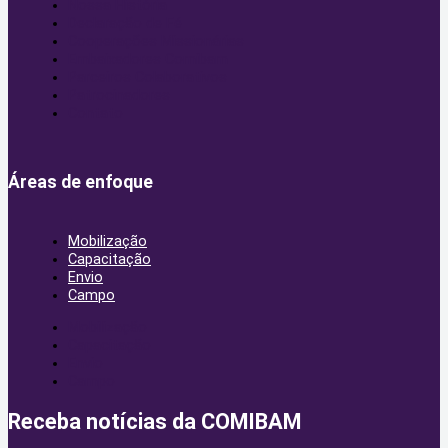
Nossa História
Declaração de Fé
Cooperações Missionárias
Embaixadores Comibam
Parceiros Colaborativos
Patrocinadores
Contato
Áreas de enfoque
Mobilização
Capacitação
Envio
Campo
Mobilização
Capacitação
Envio
Campo
Receba notícias da COMIBAM