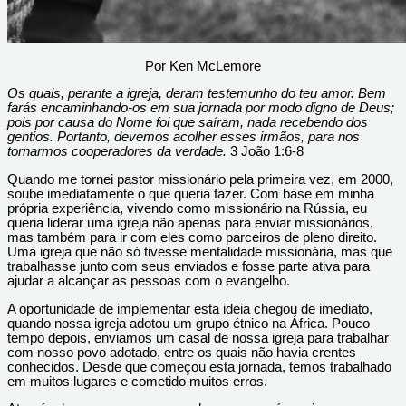
Por Ken McLemore
Os quais, perante a igreja, deram testemunho do teu amor. Bem
farás encaminhando-os em sua jornada por modo digno de Deus;
pois por causa do Nome foi que saíram, nada recebendo dos
gentios. Portanto, devemos acolher esses irmãos, para nos
tornarmos cooperadores da verdade.
3 João 1:6-8
Quando me tornei pastor missionário pela primeira vez, em 2000,
soube imediatamente o que queria fazer. Com base em minha
própria experiência, vivendo como missionário na Rússia, eu
queria liderar uma igreja não apenas para enviar missionários,
mas também para ir com eles como parceiros de pleno direito.
Uma igreja que não só tivesse mentalidade missionária, mas que
trabalhasse junto com seus enviados e fosse parte ativa para
ajudar a alcançar as pessoas com o evangelho.
A oportunidade de implementar esta ideia chegou de imediato,
quando nossa igreja adotou um grupo étnico na África. Pouco
tempo depois, enviamos um casal de nossa igreja para trabalhar
com nosso povo adotado, entre os quais não havia crentes
conhecidos. Desde que começou esta jornada, temos trabalhado
em muitos lugares e cometido muitos erros.