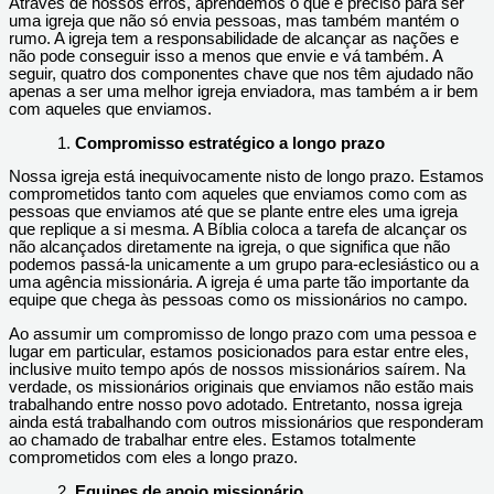
Através de nossos erros, aprendemos o que é preciso para ser
uma igreja que não só envia pessoas, mas também mantém o
rumo. A igreja tem a responsabilidade de alcançar as nações e
não pode conseguir isso a menos que envie e vá também. A
seguir, quatro dos componentes chave que nos têm ajudado não
apenas a ser uma melhor igreja enviadora, mas também a ir bem
com aqueles que enviamos.
Compromisso estratégico a longo prazo
Nossa igreja está inequivocamente nisto de longo prazo. Estamos
comprometidos tanto com aqueles que enviamos como com as
pessoas que enviamos até que se plante entre eles uma igreja
que replique a si mesma. A Bíblia coloca a tarefa de alcançar os
não alcançados diretamente na igreja, o que significa que não
podemos passá-la unicamente a um grupo para-eclesiástico ou a
uma agência missionária. A igreja é uma parte tão importante da
equipe que chega às pessoas como os missionários no campo.
Ao assumir um compromisso de longo prazo com uma pessoa e
lugar em particular, estamos posicionados para estar entre eles,
inclusive muito tempo após de nossos missionários saírem. Na
verdade, os missionários originais que enviamos não estão mais
trabalhando entre nosso povo adotado. Entretanto, nossa igreja
ainda está trabalhando com outros missionários que responderam
ao chamado de trabalhar entre eles. Estamos totalmente
comprometidos com eles a longo prazo.
Equipes de apoio missionário