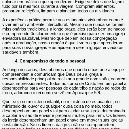
colocar em prática o que aprenderam. Exige-se deles que façam
tudo por si mesmos durante a viagem. Compram alimentos,
preparam refeições, limpam e planejam todas as atividades.
A experiência prática permite aos estudantes vislumbrar como é
viver em um ambiente intercultural. Mesmo que nunca se tornem
missionários tradicionais a longo prazo, eles serão bem treinados
e compreenderão claramente o que é preciso para ser uma igreja
enviadora saudável. Mesmo que deixem nossa congregação
após a graduação, nossa oração é que levem o que aprenderam
para suas novas igrejas e as ajudem a serem igrejas enviadoras
saudáveis também.
Compromisso de todo o pessoal
Ao longo dos anos, descobrimos que quando o pastor e a equipe
compreendem e comunicam que Deus deu à igreja a
responsabilidade principal de realizar a grande comissão, ocorrem
coisas impressionantes. Todos no corpo de Cristo têm um papel a
desempenhar para ver pessoas de cada tribo e nação ao redor do
trono, adorando o rei como se vê em Apocalipse 5:9.
Quer seja no ministério infantil, no ministério de estudantes, no
ministério de louvor ou qualquer outra coisa no meio, todos
desempenham um papel vital para ajudar uma igreja determinada
a captar a visão de enviar e preparar muitos para irem. Os líderes
da igreja desempenham um papel chave em mover suas igrejas
nesta direção. Se os líderes da igreja não se comprometem,