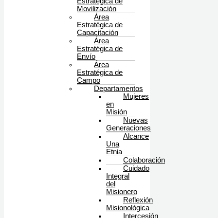
Estratégica de
Movilización
Área
Estratégica de
Capacitación
Área
Estratégica de
Envío
Área
Estratégica de
Campo
Departamentos
Mujeres
en
Misión
Nuevas
Generaciones
Alcance
Una
Etnia
Colaboración
Cuidado
Integral
del
Misionero
Reflexión
Misionológica
Intercesión