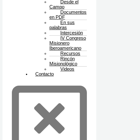
Desde el
Campo
Documentos
en PDF
En sus
palabras
Intercesión
IV Congreso
Misionero
Iberoamericano
Recursos
Rincón
Misionológico
Videos
Contacto