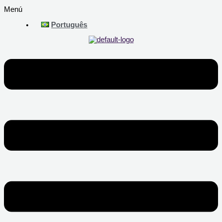
Menú
Português