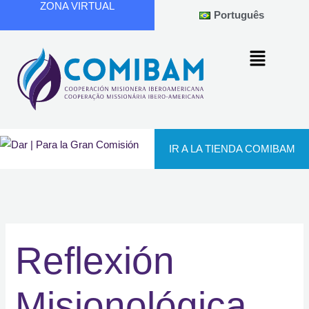
ZONA VIRTUAL
Ir
Português
al
contenido
IR A LA TIENDA COMIBAM
Reflexión
Misionológica