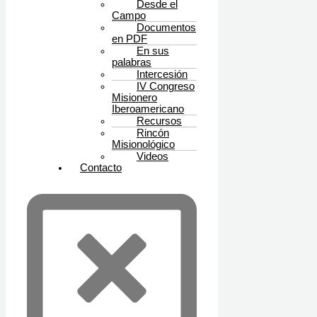
Desde el
Campo
Documentos
en PDF
En sus
palabras
Intercesión
IV Congreso
Misionero
Iberoamericano
Recursos
Rincón
Misionológico
Videos
Contacto