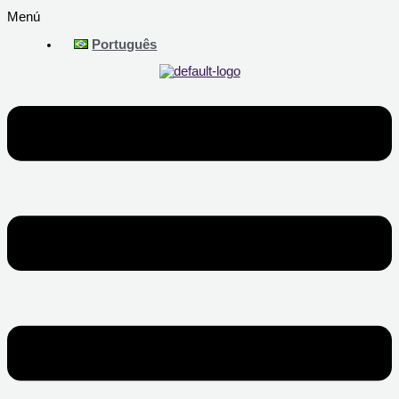
Menú
Português