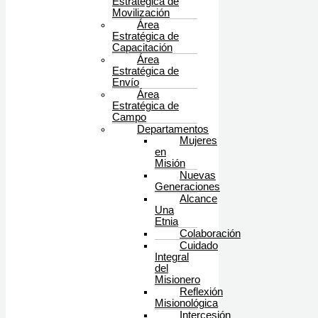
Estratégica de
Movilización
Área
Estratégica de
Capacitación
Área
Estratégica de
Envío
Área
Estratégica de
Campo
Departamentos
Mujeres
en
Misión
Nuevas
Generaciones
Alcance
Una
Etnia
Colaboración
Cuidado
Integral
del
Misionero
Reflexión
Misionológica
Intercesión