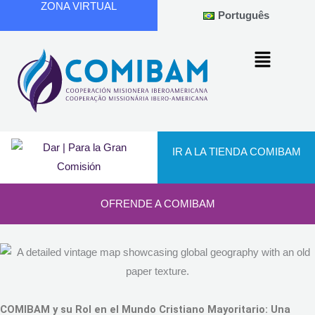
ZONA VIRTUAL
Ir
Português
al
contenido
IR A LA TIENDA COMIBAM
OFRENDE A COMIBAM
COMIBAM y su Rol en el Mundo Cristiano Mayoritario: Una