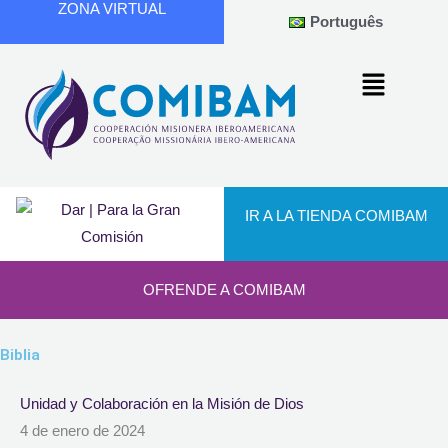
ZONA VIRTUAL
Ir
Português
al
contenido
IR A LA TIENDA COMIBAM
OFRENDE A COMIBAM
Biblia
Unidad y Colaboración en la Misión de Dios
4 de enero de 2024