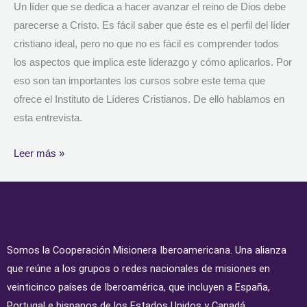
Un líder que se dedica a hacer avanzar el reino de Dios debe
parecerse a Cristo. Es fácil saber que éste es el perfil del líder
cristiano ideal, pero no que no es fácil es comprender todos
los aspectos que implica este liderazgo y cómo aplicarlos. Por
eso son tan importantes los cursos sobre este tema que
ofrece el Instituto de Líderes Cristianos. De ello hablamos en
esta entrevista.
Leer más »
Somos la Cooperación Misionera Iberoamericana. Una alianza
que reúne a los grupos o redes nacionales de misiones en
veinticinco países de Iberoamérica, que incluyen a España,
Portugal e hispanos de los Estados Unidos y Canadá.