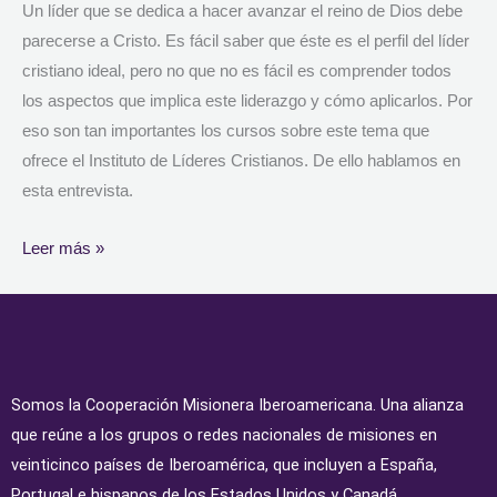
Un líder que se dedica a hacer avanzar el reino de Dios debe
parecerse a Cristo. Es fácil saber que éste es el perfil del líder
cristiano ideal, pero no que no es fácil es comprender todos
los aspectos que implica este liderazgo y cómo aplicarlos. Por
eso son tan importantes los cursos sobre este tema que
ofrece el Instituto de Líderes Cristianos. De ello hablamos en
esta entrevista.
Leer más »
Somos la Cooperación Misionera Iberoamericana. Una alianza
que reúne a los grupos o redes nacionales de misiones en
veinticinco países de Iberoamérica, que incluyen a España,
Portugal e hispanos de los Estados Unidos y Canadá.