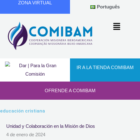
ZONA VIRTUAL
Ir
Português
al
contenido
IR A LA TIENDA COMIBAM
OFRENDE A COMIBAM
educación cristiana
Unidad y Colaboración en la Misión de Dios
4 de enero de 2024