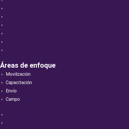
Declaración de Fe
Cooperaciones Misioneras Nacionales
Embajadores de Comibam
Socios Colaborativos
Patrocinadores
Contacto
Áreas de enfoque
Movilización
Capacitación
Envío
Campo
Movilización
Capacitación