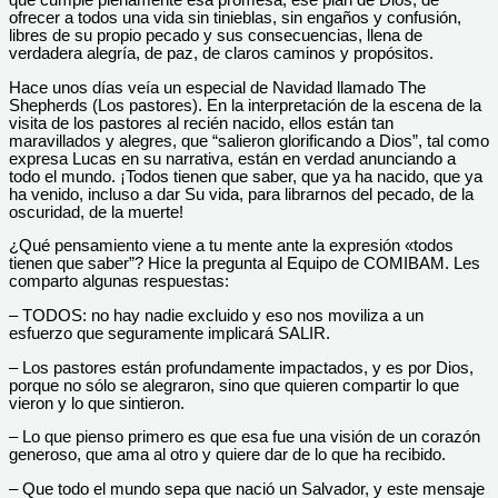
que cumple plenamente esa promesa, ese plan de Dios, de
ofrecer a todos una vida sin tinieblas, sin engaños y confusión,
libres de su propio pecado y sus consecuencias, llena de
verdadera alegría, de paz, de claros caminos y propósitos.
Hace unos días veía un especial de Navidad llamado The
Shepherds (Los pastores). En la interpretación de la escena de la
visita de los pastores al recién nacido, ellos están tan
maravillados y alegres, que “salieron glorificando a Dios”, tal como
expresa Lucas en su narrativa, están en verdad anunciando a
todo el mundo. ¡Todos tienen que saber, que ya ha nacido, que ya
ha venido, incluso a dar Su vida, para librarnos del pecado, de la
oscuridad, de la muerte!
¿Qué pensamiento viene a tu mente ante la expresión «todos
tienen que saber”? Hice la pregunta al Equipo de COMIBAM. Les
comparto algunas respuestas:
– TODOS: no hay nadie excluido y eso nos moviliza a un
esfuerzo que seguramente implicará SALIR.
– Los pastores están profundamente impactados, y es por Dios,
porque no sólo se alegraron, sino que quieren compartir lo que
vieron y lo que sintieron.
– Lo que pienso primero es que esa fue una visión de un corazón
generoso, que ama al otro y quiere dar de lo que ha recibido.
– Que todo el mundo sepa que nació un Salvador, y este mensaje