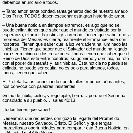
debemos anunciarlo a todos.
– Tanto amor, tanta bondad, tanta generosidad de nuestro amado
Dios Trino. TODOS deben escuchar esta gran historia de amor.
– Una buena noticia en tiempos extremos, es algo que no se
puede callar, tienen que saber que el mundo es visitado por la
esperanza, el amor, la justicia y la verdad. Tienen que saber que la
promesa del Mesías es cierta, realmente el Emmanuel está con
nosotros. Tienen que saber que la luz verdadera ha iluminado las
tinieblas. Tienen que saber que el Salvador del mundo ha llegado
para ser recibido en los corazones. Todos tienen que saber que el
Reino de Dios está entre nosotros, su gobierno y dominio, ha roto
con el poder de satanás y las tinieblas. Esta noticia no puede ser
callada, no puede ser oculta, no es solo para algunos, todos,
todos, tienen que saber.
El Profeta Isaías, anunciando con detalles, muchos años antes,
nos convoca con palabras insistentes:
Gritad de júbilo, cielos, y regocíjate, tierra. …porque el Señor ha
consolado a su pueblo… Isaías 49:13
¡Todos tienen que saber!
Deseamos que recuerdes con gozo la llegada del Prometido
Mesías, nuestro Salvador, Cristo, El Señor, y que tengas
maravillosas oportunidades para compartir esa Buena Noticia, en
la Navidad y el Año Nuevo.