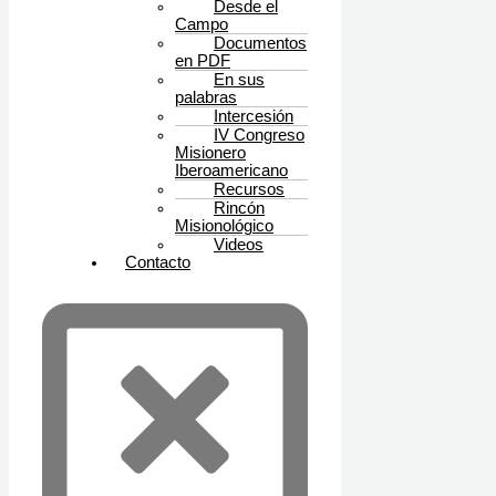
Desde el
Campo
Documentos
en PDF
En sus
palabras
Intercesión
IV Congreso
Misionero
Iberoamericano
Recursos
Rincón
Misionológico
Videos
Contacto