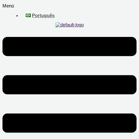
Menú
Português