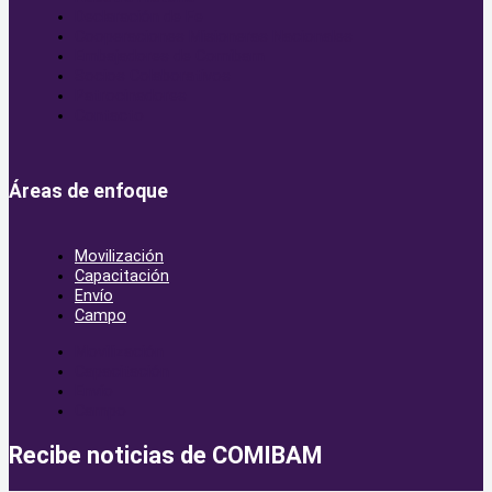
Declaración de Fe
Cooperaciones Misioneras Nacionales
Embajadores de Comibam
Socios Colaborativos
Patrocinadores
Contacto
Áreas de enfoque
Movilización
Capacitación
Envío
Campo
Movilización
Capacitación
Envío
Campo
Recibe noticias de COMIBAM