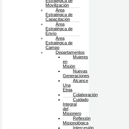
Estratégica de
Movilización
Área
Estratégica de
Capacitación
Área
Estratégica de
Envío
Área
Estratégica de
Campo
Departamentos
Mujeres
en
Misión
Nuevas
Generaciones
Alcance
Una
Etnia
Colaboración
Cuidado
Integral
del
Misionero
Reflexión
Misionológica
Intercesión