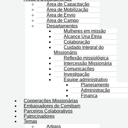
Área de Capacitação
Área de Mobilização
Área de Envio
Area de Campo
Departamentos
Mulheres em missão
Alcance Una Etnia
Colaboração
Cuidado Integral do
Missionário
Reflexão missiológica
Intercessão Missionária
Comunicações
Investigação
Equipe administrativo
Planejamento
Administração
Finança
Cooperações Missionárias
Embaixadores do Comibam
Parceiros Colaborativos
Patrocinadores
Temas
Artigos