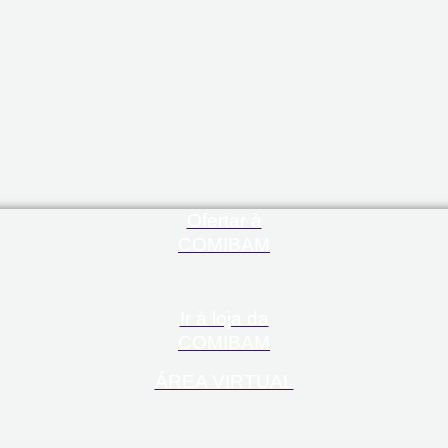
Ofertar à
COMIBAM
Ir à loja da
COMIBAM
ÁREA VIRTUAL