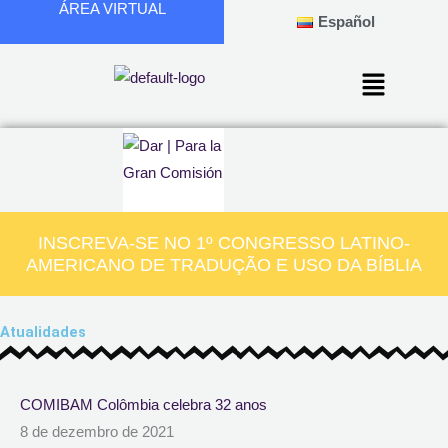
ÁREA VIRTUAL
Ir
Español
para
o
conteúdo
INSCREVA-SE NO 1º CONGRESSO LATINO-
AMERICANO DE TRADUÇÃO E USO DA BÍBLIA
Atualidades
Page
Page
Page
Page
Page
COMIBAM Colômbia celebra 32 anos
8 de dezembro de 2021