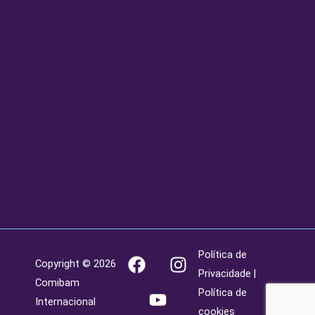
F
Y
I
Política de
Copyright © 2026
a
o
n
Privacidade
|
Comibam
c
u
s
Política de
Internacional
e
t
t
cookies