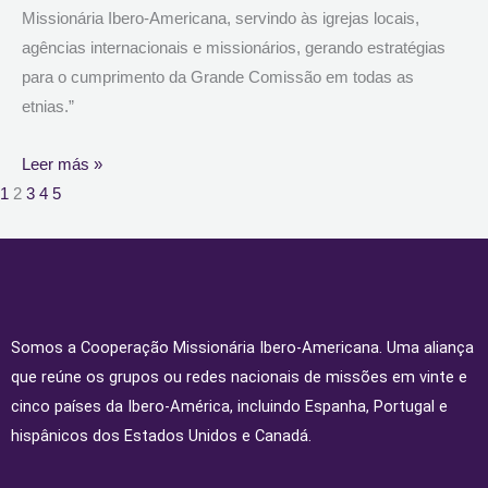
Missionária Ibero-Americana, servindo às igrejas locais,
agências internacionais e missionários, gerando estratégias
para o cumprimento da Grande Comissão em todas as
etnias.”
Leer más »
1
2
3
4
5
Somos a Cooperação Missionária Ibero-Americana. Uma aliança
que reúne os grupos ou redes nacionais de missões em vinte e
cinco países da Ibero-América, incluindo Espanha, Portugal e
hispânicos dos Estados Unidos e Canadá.