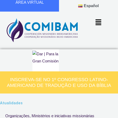
ÁREA VIRTUAL
Ir
Español
para
o
conteúdo
INSCREVA-SE NO 1º CONGRESSO LATINO-
AMERICANO DE TRADUÇÃO E USO DA BÍBLIA
Atualidades
Page
Page
Page
Page
Page
Organizações, Ministérios e iniciativas missionárias