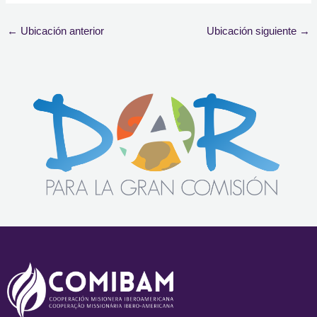
←
Ubicación anterior
Ubicación siguiente
→