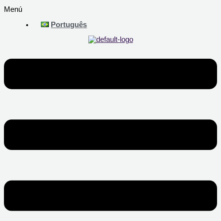
Menú
Português