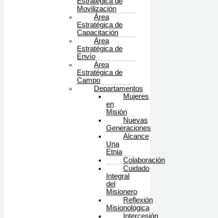
Estratégica de
Movilización
Área
Estratégica de
Capacitación
Área
Estratégica de
Envío
Área
Estratégica de
Campo
Departamentos
Mujeres
en
Misión
Nuevas
Generaciones
Alcance
Una
Etnia
Colaboración
Cuidado
Integral
del
Misionero
Reflexión
Misionológica
Intercesión