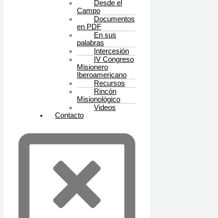
Desde el
Campo
Documentos
en PDF
En sus
palabras
Intercesión
IV Congreso
Misionero
Iberoamericano
Recursos
Rincón
Misionológico
Videos
Contacto