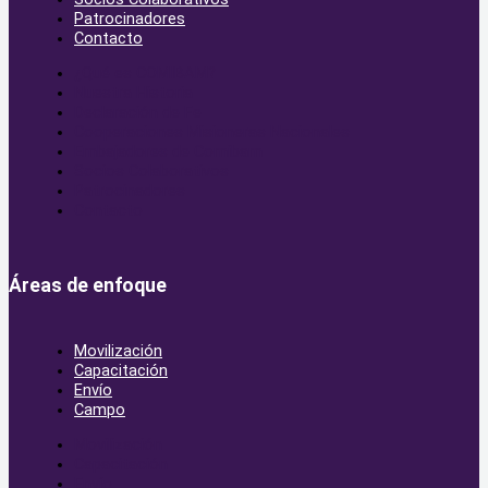
Patrocinadores
Contacto
¿Qué es COMIBAM?
Nuestra Historia
Declaración de Fe
Cooperaciones Misioneras Nacionales
Embajadores de Comibam
Socios Colaborativos
Patrocinadores
Contacto
Áreas de enfoque
Movilización
Capacitación
Envío
Campo
Movilización
Capacitación
Envío