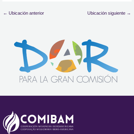
←
Ubicación anterior
Ubicación siguiente
→