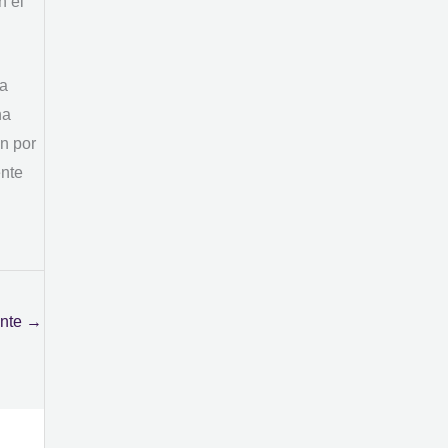
n el
ya
na
n por
ente
ente
→