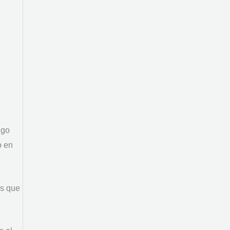
igo
o en
os que