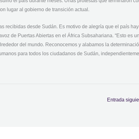
sufrió el país durante meses. Unas protestas que terminaron co
on lugar al gobierno de transición actual.
ias recibidas desde Sudán. Es motivo de alegría que el país ha
avoz de Puertas Abiertas en el África Subsahariana. “Esto es u
s alrededor del mundo. Reconocemos y alabamos la determinació
s humanos para todos los ciudadanos de Sudán, independientem
Entrada sigui