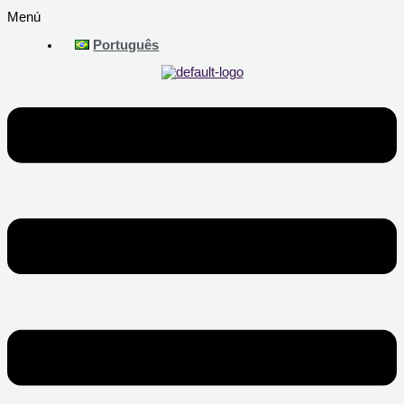
Menú
Português