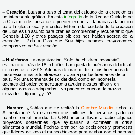
– Creación.
Lausana puso el tema del cuidado de la creación en
un interesante gráfico. En esta
infografía
de la Red de Cuidado de
la Creación de Lausana se pueden encontrar llamadas a la acción
para la iglesia local y mundial. El tema del cuidado de la creación
de Dios es un asunto para orar, es comprender y recuperar lo que
Genesis 1:28 y otros pasajes bíblicos nos hablan acerca de la
creación. Pida a Dios que Sus hijos seamos mayordomos
compasivos de Su creación.
– Huérfanos.
La organización “Safe the children Indonesia”
estima que más de 18 mil niños han quedado huérfanos debido al
coronavirus en 2019. Además de orar por los niños huérfanos de
Indonesia, mirar a tu alrededor y clama por los huérfanos de tu
país. Por una tormenta de solidaridad, como en Indonesia,
agentes del orden comenzaron a ayudar a estos niños y en
algunos casos a adoptarlos. “No podemos quedar de brazos
cruzados” dijeron, ¿y tú?
– Hambre
. ¿Sabías que se realizó la
Cumbre Mundial
sobre la
Alimentación? No es nuevo que millones de personas padecen
hambre en el mundo. La ONU intenta llevar a cabo algunos
proyectos sostenibles que ayudarían a combatir la crisis
alimentaria mundial. Podrías orar por las decisiones y promesas
que líderes de todo el mundo hicieron para acabar con el hambre