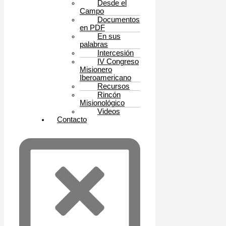
Desde el
Campo
Documentos
en PDF
En sus
palabras
Intercesión
IV Congreso
Misionero
Iberoamericano
Recursos
Rincón
Misionológico
Videos
Contacto