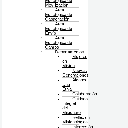
Estratégica de
Movilización
Área
Estratégica de
Capacitación
Área
Estratégica de
Envío
Área
Estratégica de
Campo
Departamentos
Mujeres
en
Misión
Nuevas
Generaciones
Alcance
Una
Etnia
Colaboración
Cuidado
Integral
del
Misionero
Reflexión
Misionológica
Intercesión