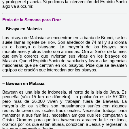
y proteger el planeta. Si pedimos la intervención del Espíritu Santo
algo va a ocurrir.
Etnia de la Semana para Orar
– Bisaya en Malasia
Los bisaya de Malasia se encuentran en la bahía de Brunei, se les
suele llamar «gente del río». Son alrededor de 74 mil y su idioma
es el basaya o bisayano. La mayoría de los bisayos son
musulmanes y otros tanto son animistas. Ora al Señor de la mies
que envíe obreros que inviertan sus vidas en los bisayos de
Malasia. Que el Espíritu Santo de sabiduría y favor a las agencias
misioneras que se centran en los bisayos. Pide que se levanten
equipos de oración que intercedan por los bisayos.
– Bawean en Malasia
Bawean es una isla de Indonesia, al norte de la isla de Java. Es
pequeña (sólo 15 km de diámetro). La población es de 57.000,
pero más de 26.000 viven y trabajan fuera de Bawean. La
mayoría de los isleños son musulmanes suníes con algunos
restos de creencias locales tradicionales. Necesitan trabajar para
mantener a sus familias, necesitan amigos que les compartan a
Cristo. Oramos para que los baweanos abracen la fe cristiana,
oramos por los que están afuera, conozcan a Jesus y regresen la