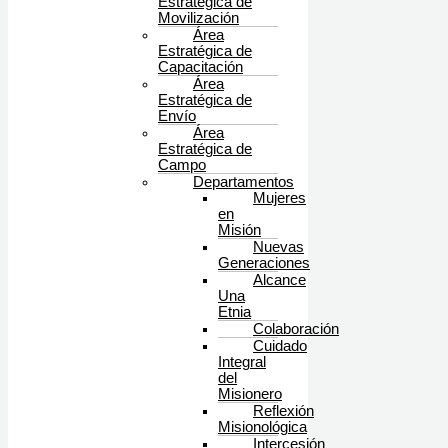
Estratégica de
Movilización
Área
Estratégica de
Capacitación
Área
Estratégica de
Envío
Área
Estratégica de
Campo
Departamentos
Mujeres
en
Misión
Nuevas
Generaciones
Alcance
Una
Etnia
Colaboración
Cuidado
Integral
del
Misionero
Reflexión
Misionológica
Intercesión