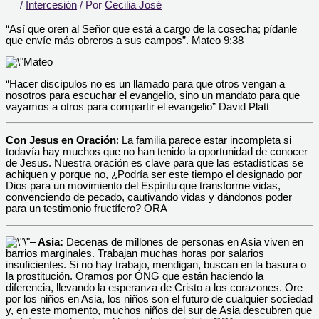
/
Intercesión
/ Por
Cecilia José
“Así que oren al Señor que está a cargo de la cosecha; pídanle
que envíe más obreros a sus campos”. Mateo 9:38
“Hacer discípulos no es un llamado para que otros vengan a
nosotros para escuchar el evangelio, sino un mandato para que
vayamos a otros para compartir el evangelio” David Platt
Con Jesus en Oración
:
La familia parece estar incompleta si
todavía hay muchos que no han tenido la oportunidad de conocer
de Jesus. Nuestra oración es clave para que las estadísticas se
achiquen y porque no, ¿Podría ser este tiempo el designado por
Dios para un movimiento del Espíritu que transforme vidas,
convenciendo de pecado, cautivando vidas y dándonos poder
para un testimonio fructífero? ORA
–
Asia:
Decenas de millones de personas en Asia viven en
barrios marginales. Trabajan muchas horas por salarios
insuficientes. Si no hay trabajo, mendigan, buscan en la basura o
la prostitución. Oramos por ONG que están haciendo la
diferencia, llevando la esperanza de Cristo a los corazones. Ore
por los niños en Asia, los niños son el futuro de cualquier sociedad
y, en este momento, muchos niños del sur de Asia descubren que