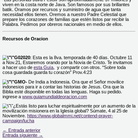
viven en la costa norte de Java. Son famosos por sus brillantes
batik. Oramos por recursos y suministro de agua que tanta
necesidad ellos tienen. Oremos a nuestro Padre Celestial que
prepare los corazones de familias que estén listos par recibir la
Palabra. Pedimos por obreros nacionales en medio de ellos.
Recursos de Oracion
G
0
2020
: Esta es la 8va. temporada de 40 días. Octubre 11
a Nov.21, Estaremos orando por la Novia de Cristo. Te invitamos
a hacer uso de
esta Guía
, y compartir con otros. “Sobre toda
cosa guardada guarda tu corazón” Prov.4:23
GMO-
De India a Indonesia. Ora que el Señor movilice
indonesios para ir a contar las historias de Jesus. Ora que la
Biblia esté disponible en todas las lenguas. Haga su pedido.
ingrese a
www.guiamundialdeoracion.com
¿Estás listo para luchar espiritualmente por un aumento de la
movilización misionera en la Iglesia global? Súmate, 4 al 25 de
Noviembre.
https://www.globalmmi.net/contend-prayer-
campaign/lucha
←
Entrada anterior
Entrada siguiente
→