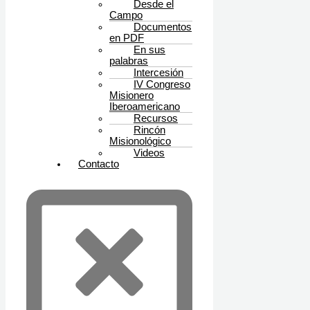
Desde el
Campo
Documentos
en PDF
En sus
palabras
Intercesión
IV Congreso
Misionero
Iberoamericano
Recursos
Rincón
Misionológico
Videos
Contacto