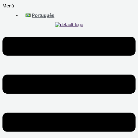
Menú
Português