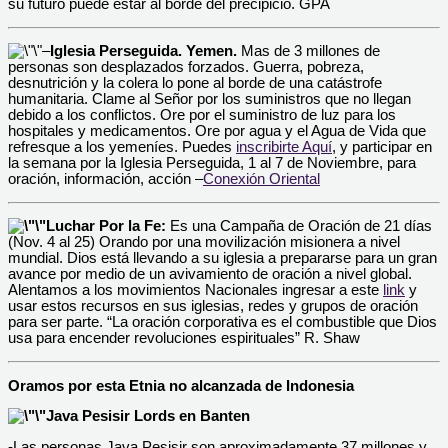
su futuro puede estar al borde del precipicio. GPA
–
Iglesia Perseguida. Yemen.
Mas de 3 millones de
personas son desplazados forzados. Guerra, pobreza,
desnutrición y la colera lo pone al borde de una catástrofe
humanitaria. Clame al Señor por los suministros que no llegan
debido a los conflictos. Ore por el suministro de luz para los
hospitales y medicamentos. Ore por agua y el Agua de Vida que
refresque a los yemeníes. Puedes
inscribirte Aquí
,
y participar en
la semana por la Iglesia Perseguida, 1 al 7 de Noviembre, para
oración, información, acción –
Conexión Oriental
Luchar Por la Fe:
Es una Campaña de Oración de 21 días
(Nov. 4 al 25) Orando por una movilización misionera a nivel
mundial. Dios está llevando a su iglesia a prepararse para un gran
avance por medio de un avivamiento de oración a nivel global.
Alentamos a los movimientos Nacionales ingresar a este
link
y
usar estos recursos en sus iglesias, redes y grupos de oración
para ser parte. “La oración corporativa es el combustible que Dios
usa para encender revoluciones espirituales” R. Shaw
Oramos por esta Etnia no alcanzada de Indonesia
Java Pesisir Lords en Banten
-Las personas Java Pesisir son aproximadamente 37 millones y