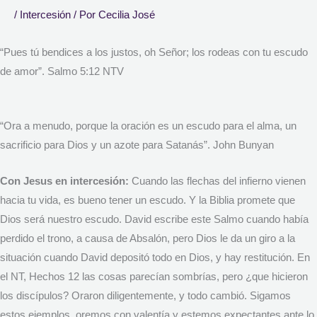
/
Intercesión
/ Por
Cecilia José
“Pues tú bendices a los justos, oh Señor; los rodeas con tu escudo
de amor”. Salmo 5:12 NTV
“Ora a menudo, porque la oración es un escudo para el alma, un
sacrificio para Dios y un azote para Satanás”. John Bunyan
Con Jesus en intercesión:
Cuando las flechas del infierno vienen
hacia tu vida, es bueno tener un escudo. Y la Biblia promete que
Dios será nuestro escudo. David escribe este Salmo cuando había
perdido el trono, a causa de Absalón, pero Dios le da un giro a la
situación cuando David depositó todo en Dios, y hay restitución. En
el NT, Hechos 12 las cosas parecían sombrías, pero ¿que hicieron
los discípulos? Oraron diligentemente, y todo cambió. Sigamos
estos ejemplos, oremos con valentía y estemos expectantes ante lo