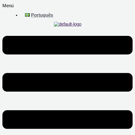
Menú
Português