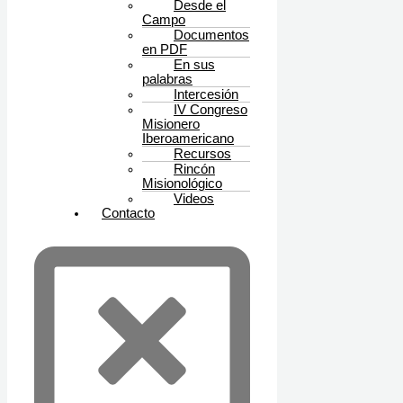
Desde el
Campo
Documentos
en PDF
En sus
palabras
Intercesión
IV Congreso
Misionero
Iberoamericano
Recursos
Rincón
Misionológico
Videos
Contacto