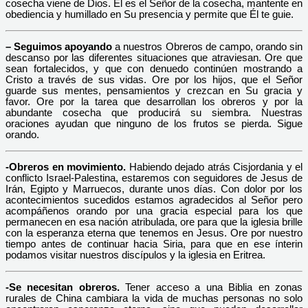
cosecha viene de Dios. Él es el Señor de la cosecha, mantente en
obediencia y humillado en Su presencia y permite que Él te guie.
– Seguimos apoyando
a nuestros Obreros de campo, orando sin
descanso por las diferentes situaciones que atraviesan. Ore que
sean fortalecidos, y que con denuedo continúen mostrando a
Cristo a través de sus vidas. Ore por los hijos, que el Señor
guarde sus mentes, pensamientos y crezcan en Su gracia y
favor. Ore por la tarea que desarrollan los obreros y por la
abundante cosecha que producirá su siembra. Nuestras
oraciones ayudan que ninguno de los frutos se pierda. Sigue
orando.
-Obreros en movimiento.
Habiendo dejado atrás Cisjordania y el
conflicto Israel-Palestina, estaremos con seguidores de Jesus de
Irán, Egipto y Marruecos, durante unos días. Con dolor por los
acontecimientos sucedidos estamos agradecidos al Señor pero
acompáñenos orando por una gracia especial para los que
permanecen en esa nación atribulada, ore para que la iglesia brille
con la esperanza eterna que tenemos en Jesus. Ore por nuestro
tiempo antes de continuar hacia Siria, para que en ese ínterin
podamos visitar nuestros discípulos y la iglesia en Eritrea.
-Se necesitan obreros.
Tener acceso a una Biblia en zonas
rurales de China cambiara la vida de muchas personas no solo