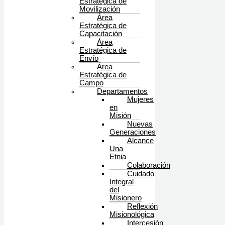
Estratégica de
Movilización
Área
Estratégica de
Capacitación
Área
Estratégica de
Envío
Área
Estratégica de
Campo
Departamentos
Mujeres
en
Misión
Nuevas
Generaciones
Alcance
Una
Etnia
Colaboración
Cuidado
Integral
del
Misionero
Reflexión
Misionológica
Intercesión