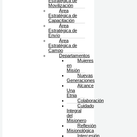
Estratégica de
Movilización
Área
Estratégica de
Capacitación
Área
Estratégica de
Envío
Área
Estratégica de
Campo
Departamentos
Mujeres
en
Misión
Nuevas
Generaciones
Alcance
Una
Etnia
Colaboración
Cuidado
Integral
del
Misionero
Reflexión
Misionológica
Intercesión