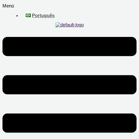
Menú
Português