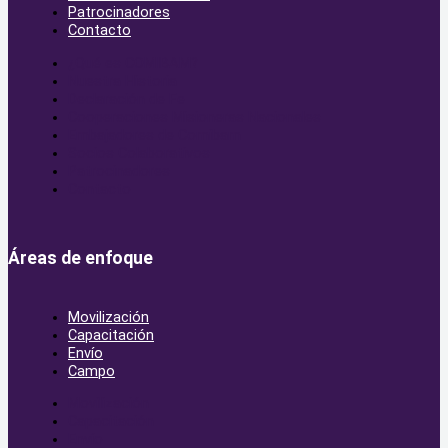
Patrocinadores
Contacto
¿Qué es COMIBAM?
Nuestra Historia
Declaración de Fe
Cooperaciones Misioneras Nacionales
Embajadores de Comibam
Socios Colaborativos
Patrocinadores
Contacto
Áreas de enfoque
Movilización
Capacitación
Envío
Campo
Movilización
Capacitación
Envío