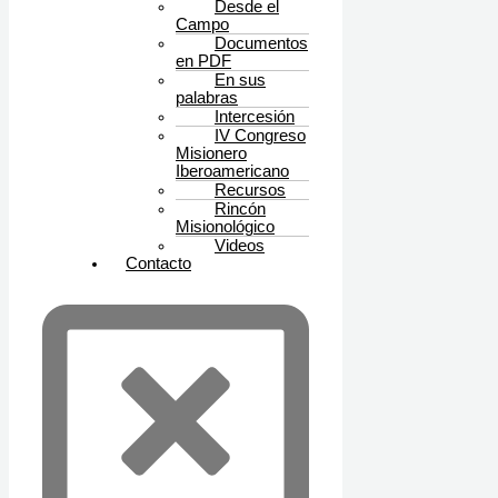
Desde el
Campo
Documentos
en PDF
En sus
palabras
Intercesión
IV Congreso
Misionero
Iberoamericano
Recursos
Rincón
Misionológico
Videos
Contacto