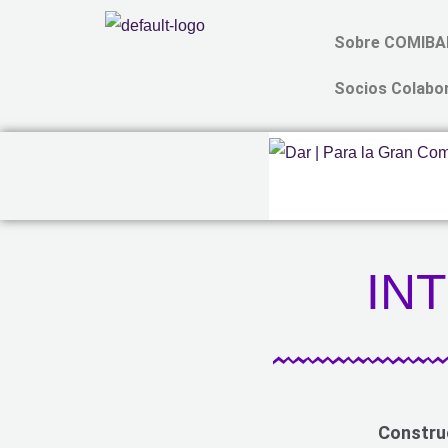
Ir
Sobre COMIB
al
contenido
Socios Colabo
IN
Constru