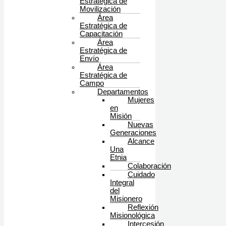
Estratégica de
Movilización
Área
Estratégica de
Capacitación
Área
Estratégica de
Envío
Área
Estratégica de
Campo
Departamentos
Mujeres
en
Misión
Nuevas
Generaciones
Alcance
Una
Etnia
Colaboración
Cuidado
Integral
del
Misionero
Reflexión
Misionológica
Intercesión