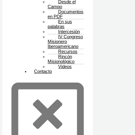
Desde el
Campo
Documentos
en PDF
En sus
palabras
Intercesión
IV Congreso
Misionero
Iberoamericano
Recursos
Rincón
Misionológico
Videos
Contacto