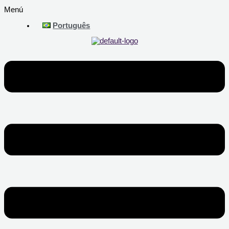
Menú
Português