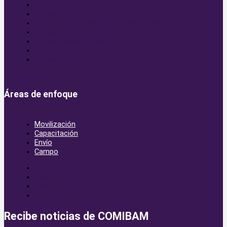
Nuestra Historia
Declaración de Fe
Cooperaciones Misioneras Nacionales
Embajadores de Comibam
Socios Colaborativos
Patrocinadores
Contacto
Áreas de enfoque
Movilización
Capacitación
Envío
Campo
Movilización
Capacitación
Envío
Campo
Recibe noticias de COMIBAM