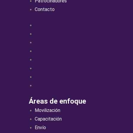
Patrocinadores
Contacto
¿Qué es COMIBAM?
Nuestra Historia
Declaración de Fe
Cooperaciones Misioneras Nacionales
Embajadores de Comibam
Socios Colaborativos
Patrocinadores
Contacto
Áreas de enfoque
Movilización
Capacitación
Envío