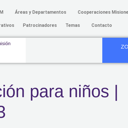
AM
Áreas y Departamentos
Cooperaciones Misione
rativos
Patrocinadores
Temas
Contacto
ZO
ión para niños |
3