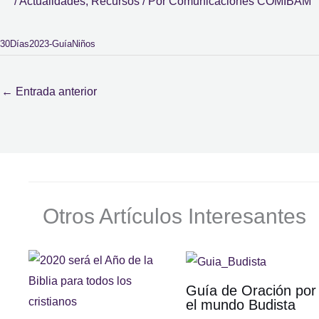
/
Actualidades
,
Recursos
/ Por
Comunicaciones COMIBAM
30Días2023-GuíaNiños
←
Entrada anterior
Otros Artículos Interesantes
Guía de Oración por
el mundo Budista