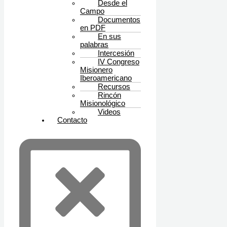
Desde el
Campo
Documentos
en PDF
En sus
palabras
Intercesión
IV Congreso
Misionero
Iberoamericano
Recursos
Rincón
Misionológico
Videos
Contacto