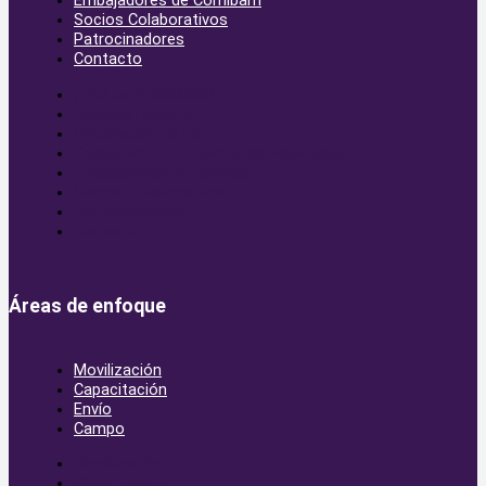
Embajadores de Comibam
Socios Colaborativos
Patrocinadores
Contacto
¿Qué es COMIBAM?
Nuestra Historia
Declaración de Fe
Cooperaciones Misioneras Nacionales
Embajadores de Comibam
Socios Colaborativos
Patrocinadores
Contacto
Áreas de enfoque
Movilización
Capacitación
Envío
Campo
Movilización
Capacitación