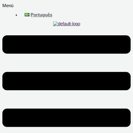
Menú
Português