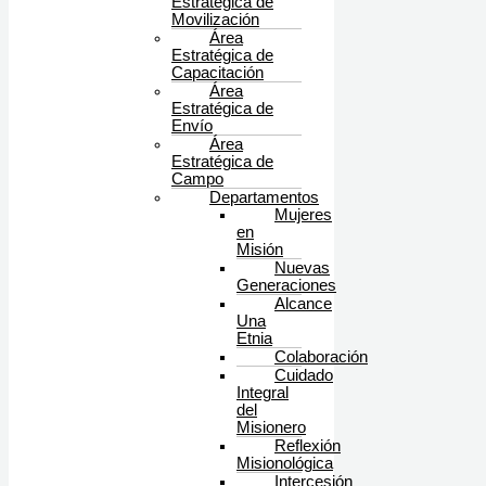
Estratégica de
Movilización
Área
Estratégica de
Capacitación
Área
Estratégica de
Envío
Área
Estratégica de
Campo
Departamentos
Mujeres
en
Misión
Nuevas
Generaciones
Alcance
Una
Etnia
Colaboración
Cuidado
Integral
del
Misionero
Reflexión
Misionológica
Intercesión