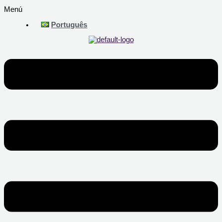
Menú
Português