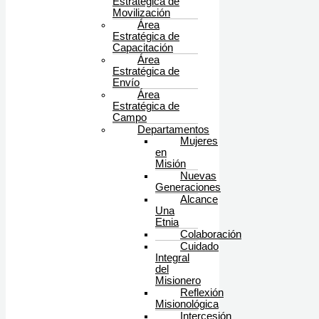
Estratégica de
Movilización
Área
Estratégica de
Capacitación
Área
Estratégica de
Envío
Área
Estratégica de
Campo
Departamentos
Mujeres
en
Misión
Nuevas
Generaciones
Alcance
Una
Etnia
Colaboración
Cuidado
Integral
del
Misionero
Reflexión
Misionológica
Intercesión