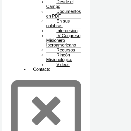
Desde el
Campo
Documentos
en PDF
En sus
palabras
Intercesión
IV Congreso
Misionero
Iberoamericano
Recursos
Rincón
Misionológico
Videos
Contacto