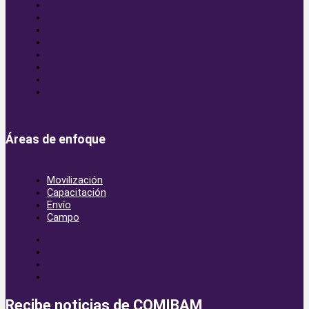
¿Qué es COMIBAM?
Nuestra Historia
Declaración de Fe
Cooperaciones Misioneras Nacionales
Embajadores de Comibam
Socios Colaborativos
Patrocinadores
Contacto
Áreas de enfoque
Movilización
Capacitación
Envío
Campo
Movilización
Capacitación
Envío
Campo
Recibe noticias de COMIBAM