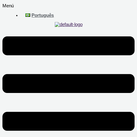
Menú
Português