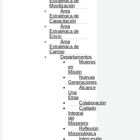
Estratégica de
Movilización
Área
Estratégica de
Capacitación
Área
Estratégica de
Envío
Área
Estratégica de
Campo
Departamentos
Mujeres
en
Misión
Nuevas
Generaciones
Alcance
Una
Etnia
Colaboración
Cuidado
Integral
del
Misionero
Reflexión
Misionológica
Intercesión