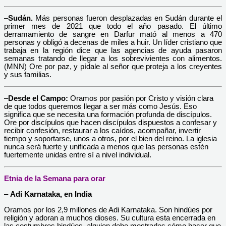
–
Sudán.
Más personas fueron desplazadas en Sudán durante el
primer mes de 2021 que todo el año pasado. El último
derramamiento de sangre en Darfur mató al menos a 470
personas y obligó a decenas de miles a huir. Un líder cristiano que
trabaja en la región dice que las agencias de ayuda pasaron
semanas tratando de llegar a los sobrevivientes con alimentos.
(MNN) Ore por paz, y pídale al señor que proteja a los creyentes
y sus familias.
–
Desde el Campo:
Oramos por pasión por Cristo y visión clara
de que todos queremos llegar a ser más como Jesús. Eso
significa que se necesita una formación profunda de discípulos.
Ore por discípulos que hacen discípulos dispuestos a confesar y
recibir confesión, restaurar a los caídos, acompañar, invertir
tiempo y soportarse, unos a otros, por el bien del reino. La iglesia
nunca será fuerte y unificada a menos que las personas estén
fuertemente unidas entre sí a nivel individual.
Etnia de la Semana para orar
–
Adi Karnataka, en India
Oramos por los 2,9 millones de Adi Karnataka. Son hindúes por
religión y adoran a muchos dioses. Su cultura esta encerrada en
las costumbres hindúes, alguien debe mostrarles cómo hacer que