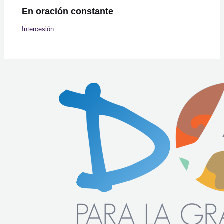
En oración constante
Intercesión