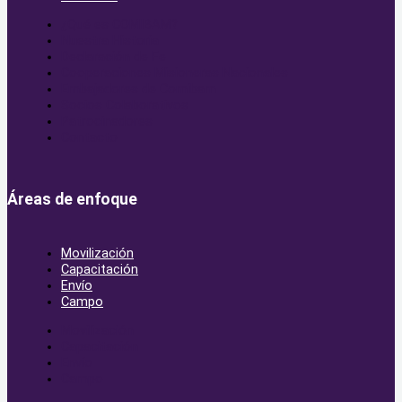
¿Qué es COMIBAM?
Nuestra Historia
Declaración de Fe
Cooperaciones Misioneras Nacionales
Embajadores de Comibam
Socios Colaborativos
Patrocinadores
Contacto
Áreas de enfoque
Movilización
Capacitación
Envío
Campo
Movilización
Capacitación
Envío
Campo