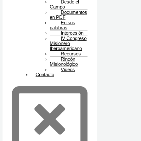
Desde el
Campo
Documentos
en PDF
En sus
palabras
Intercesión
IV Congreso
Misionero
Iberoamericano
Recursos
Rincón
Misionológico
Videos
Contacto