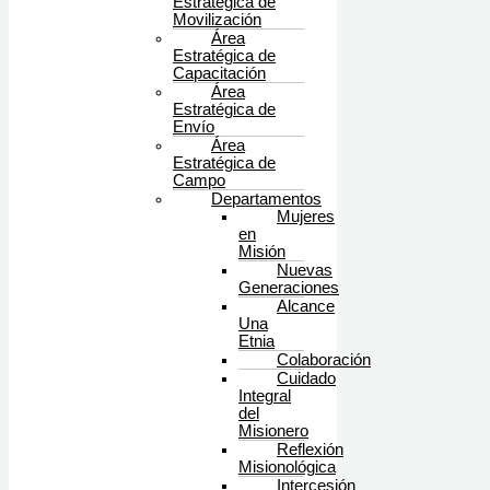
Estratégica de
Movilización
Área
Estratégica de
Capacitación
Área
Estratégica de
Envío
Área
Estratégica de
Campo
Departamentos
Mujeres
en
Misión
Nuevas
Generaciones
Alcance
Una
Etnia
Colaboración
Cuidado
Integral
del
Misionero
Reflexión
Misionológica
Intercesión