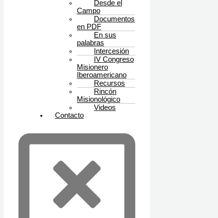
Desde el
Campo
Documentos
en PDF
En sus
palabras
Intercesión
IV Congreso
Misionero
Iberoamericano
Recursos
Rincón
Misionológico
Videos
Contacto