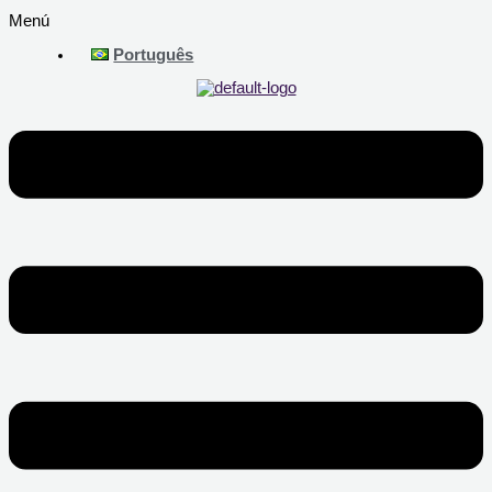
Menú
Português