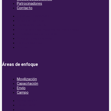
Patrocinadores
Contacto
¿Qué es COMIBAM?
Nuestra Historia
Declaración de Fe
Cooperaciones Misioneras Nacionales
Embajadores de Comibam
Socios Colaborativos
Patrocinadores
Contacto
Áreas de enfoque
Movilización
Capacitación
Envío
Campo
Movilización
Capacitación
Envío