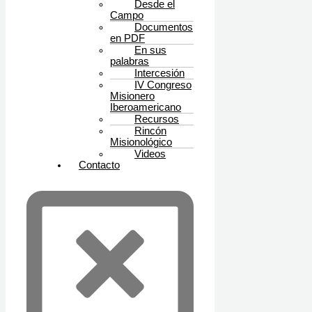
Desde el
Campo
Documentos
en PDF
En sus
palabras
Intercesión
IV Congreso
Misionero
Iberoamericano
Recursos
Rincón
Misionológico
Videos
Contacto