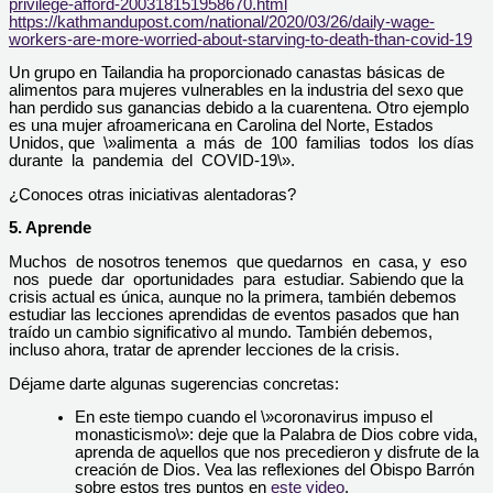
privilege-afford-200318151958670.html
https://kathmandupost.com/national/2020/03/26/daily-wage-
workers-are-more-worried-about-starving-to-death-than
-covid-19
Un grupo en Tailandia ha proporcionado canastas básicas de
alimentos para mujeres vulnerables en la industria del sexo que
han perdido sus ganancias debido a la cuarentena. Otro ejemplo
es una mujer afroamericana en Carolina del Norte, Estados
Unidos, que \»alimenta a más de 100 familias todos los días
durante la pandemia del COVID-19\».
¿Conoces otras iniciativas alentadoras?
5. Aprende
Muchos de nosotros tenemos que quedarnos en casa, y eso
nos puede dar oportunidades para estudiar. Sabiendo que la
crisis actual es única, aunque no la primera, también debemos
estudiar las lecciones aprendidas de eventos pasados que han
traído un cambio significativo al mundo. También debemos,
incluso ahora, tratar de aprender lecciones de la crisis.
Déjame darte algunas sugerencias concretas:
En este tiempo cuando el \»coronavirus impuso el
monasticismo\»: deje que la Palabra de Dios cobre vida,
aprenda de aquellos que nos precedieron y disfrute de la
creación de Dios. Vea las reflexiones del Obispo Barrón
sobre estos tres puntos en
este video
.