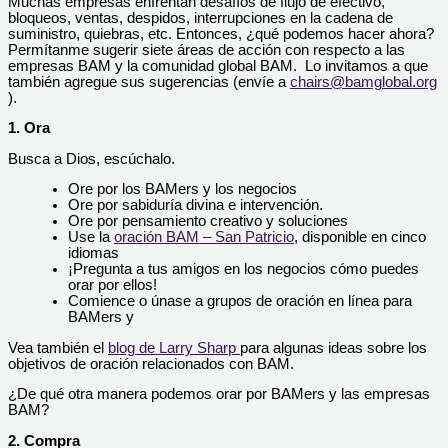
Muchas empresas enfrentan desafíos de flujo de efectivo,
bloqueos, ventas, despidos, interrupciones en la cadena de
suministro, quiebras, etc. Entonces, ¿qué podemos hacer ahora?
Permítanme sugerir siete áreas de acción con respecto a las
empresas BAM y la comunidad global BAM. Lo invitamos a que
también agregue sus sugerencias (envíe a ​
chairs@bamglobal.org
).
1. Ora
Busca a Dios, escúchalo.
Ore por los BAMers y los negocios
Ore por sabiduría divina e intervención.
Ore por pensamiento creativo y soluciones
Use la
oración BAM – San Patricio
, disponible en cinco
idiomas
¡Pregunta a tus amigos en los negocios cómo puedes
orar por ellos!
Comience o únase a grupos de oración en línea para
BAMers y
Vea también el
blog de Larry Sharp
para algunas ideas sobre los
objetivos de oración relacionados con BAM.
¿De qué otra manera podemos orar por BAMers y las empresas
BAM?
2. Compra