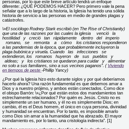
personas, por lo que este breve artículo tendrá un enfoque
diferente: ¿QUÉ PODEMOS HACER? Pero primero vale la pena
señalar que a lo largo de la historia, la Iglesia ha tenido una sólida
historia de servicio a las personas en medio de grandes plagas y
catástrofes.
\»El sociólogo Rodney Stark escribió (en The Rise of Christianity)
que una de las razones por las cuales la iglesia venció la
hostilidad y creció tan rápidamente dentro del imperio
romano, se remonta a cómo los cristianos respondieron
a las pandemias de la época, que probablemente incluyeron la
plaga bubónica y viruela. Cuando las infecciones se
extendieron, los romanos huyeron de sus pueblos y
aldeas; y los cristianos se quedaron para cuidar y alimentar
no solo a sus familiares, sino a sus vecinos paganos”. (
Viviendo
en tiempos de peste
​-Phillip Yancy)
¿Por qué la Iglesia hizo esto durante siglos y por qué deberíamos
hacerlo ahora? Una razón fundamental es que debemos amar a
Dios y a nuestro prójimo, y ambos están conectados. Como dice
el obispo Barrón: \»¿Por qué están estos dos mandamientos tan
estrechamente relacionados? Por quién es Jesús. Cristo no es
simplemente un ser humano, y él no es simplemente Dios; en
cambio, él es el Deus homem, el único en cuya persona, divinidad
y humanidad se encuentran. Por lo tanto, es imposible amarlo
como Dios sin amar a la humanidad que ha abrazado. El mayor
mandamiento es, por lo tanto, una cristología indirecta”. [1]