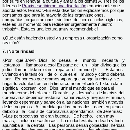
por su fe en renovar la cultura y amar a los demás\». Tres de los
líderes de
Praxis escribieron una disertación
emocionante que
aborda estos temas: \»En esta disertación explicaremos por qué
pensamos que para la mayoría de las organizaciones,
compañías, organizaciones sin fines de lucro e incluso iglesias,
este es un momento para rediseñar urgentemente nuestro
trabajo\». Esta es una lectura ¡muy recomendable!
¿Qué están haciendo usted y su empresa u organización como
revisión?
7. ¡No te
rindas!
¿Por qué BAM? ¡Dios lo desea, el mundo necesita y
estamos llamados a eso! Es parte de un plan divino que los
judíos llaman tikkun olam: reparar el mundo [7]. Estamos
viviendo en la tensión de lo que es el mundo y cómo debería
ser. Es por eso que oramos \»para que venga tu reino y se
haga tu voluntad, así en la tierra como en el cielo”. Tikkun olam
significa cocrear con Dios, unir el mundo que es para el
mundo como debería ser. Durante y después de la crisis del
coronavirus debemos restaurar, sanar vidas y mejorar el mundo,
llevando esperanza y sanación a las naciones, también a través
de los negocios. A medida que los mercados caen en picada
debido a la crisis del coronavirus aprendamos de Jeremías:
\»Las perspectivas no eran buenas. De hecho, eran muy
malas, incluso desastrosas. La ciudad estaba rodeada y todo
apuntaba a la derrota. Las personas serían golpeadas, heridas
y asesinadas; las casas serian quemadas y los ciudadanos