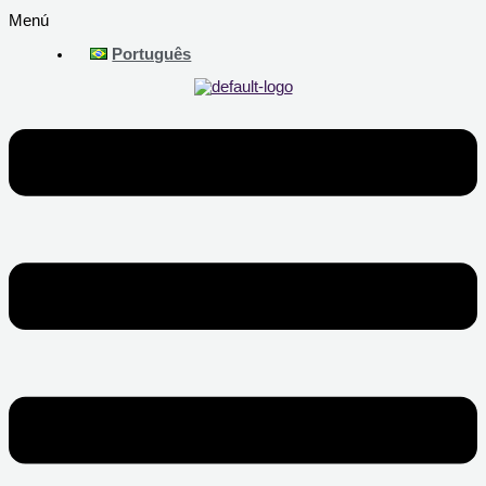
Menú
Português