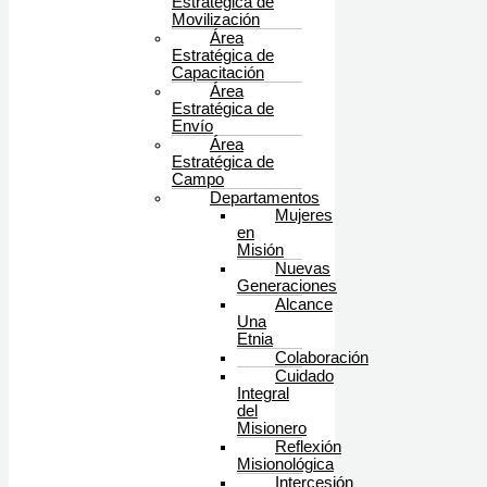
Estratégica de
Movilización
Área
Estratégica de
Capacitación
Área
Estratégica de
Envío
Área
Estratégica de
Campo
Departamentos
Mujeres
en
Misión
Nuevas
Generaciones
Alcance
Una
Etnia
Colaboración
Cuidado
Integral
del
Misionero
Reflexión
Misionológica
Intercesión